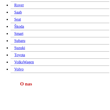
Rover
Saab
Seat
Škoda
Smart
Subaru
Suzuki
Toyota
VolksWagen
Volvo
O nas
Turbo Ideal d.o.o.
Zalog pri Škofljici 1, 1291 Škofljica