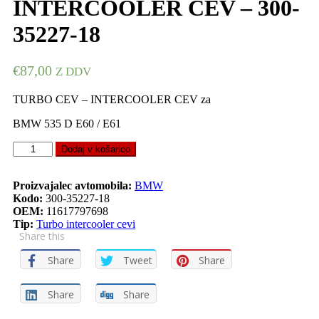
INTERCOOLER CEV – 300-
35227-18
€
87,00
Z DDV
TURBO CEV – INTERCOOLER CEV za
BMW 535 D E60 / E61
TURBO
Dodaj v košarico
CEV
–
INTERCOOLER
Proizvajalec avtomobila:
BMW
CEV
Kodo:
300-35227-18
–
OEM:
11617797698
300-
Tip:
Turbo intercooler cevi
Share this
35227-
18
Share
Tweet
Share
quantity
Share
Share