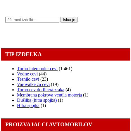
Išči:
Iskanje
TIP IZDELKA
Turbo intercooler cevi
(1.461)
Vodne cevi
(44)
Tesnilo cevi
(23)
Varovalke za cevi
(19)
Turbo cev do filtera zraka
(4)
Membrana pokrova ventila motorja
(1)
Dušilka (hitra spojka)
(1)
Hitra spojka
(1)
PROIZVAJALCI AVTOMOBILOV