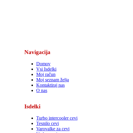
prodaja@turbocevi.si
turbocevi@gmail.com
+386 41 624 390
Delovni čas: 08:00-17:00
Navigacija
Domov
Vsi Isdelki
Moj račun
Moj seznam želja
Kontaktiraj nas
O nas
Isdelki
Turbo intercooler cevi
Tesnilo cevi
Varovalke za cevi