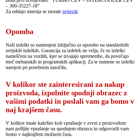
Bodi prvi ocenjevalec “TURBO CEV – INTERCOOLER CEV
– 300-35227-18”
Za oddajo mnenja se morate
prijaviti
.
Opomba
Naši izdelki so namenjeni izključno za uporabo na standardnih
serijskih izdelkih. Garancija za izdelek ne velja, če so izdelki
nameščeni na vozilih, kjer se izvajajo spremembe, da povečajo
moč mehanskih in programskih aplikacij. Za te namene so izdelki
narejeni po posebnem naročilu.
V kolikor ste zainteresirani za nakup
proizvoda, izpolnite spodnji obrazec z
vašimi podatki in poslali vam ga bomo v
naj krajšem času.
V kolikor imate kakršno koli vprašanje v zvezi z proizvodom
nam pošljite vprašanje na spodnjem obrazcu in odgovorili vam
bomo v najkrajšem možnem času.