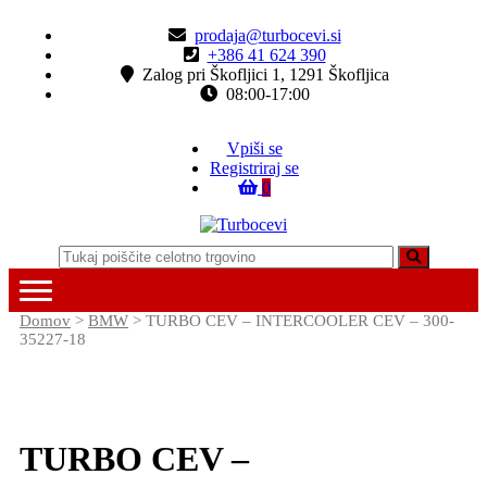
Skip
Skip
prodaja@turbocevi.si
to
to
+386 41 624 390
navigation
content
Zalog pri Škofljici 1, 1291 Škofljica
08:00-17:00
Vpiši se
Registriraj se
0
Turbocevi
Turbo ideal – turbo cevi
Domov
>
BMW
> TURBO CEV – INTERCOOLER CEV – 300-
35227-18
TURBO CEV –