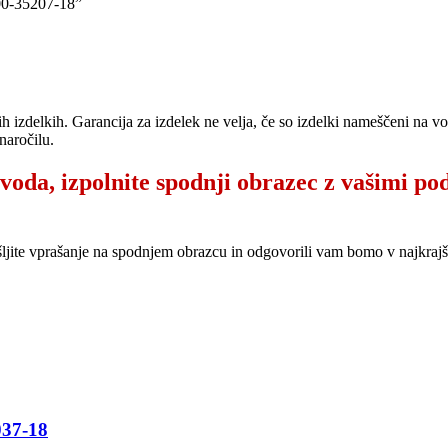
0-35207-18”
ih izdelkih. Garancija za izdelek ne velja, če so izdelki nameščeni na 
naročilu.
zvoda, izpolnite spodnji obrazec z vašimi po
šljite vprašanje na spodnjem obrazcu in odgovorili vam bomo v najkr
37-18