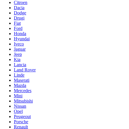
Citroen
Dacia
Dodge
Drugi
Fiat
Ford
Honda
Hyundai
Iveco
Jaguar
Jeep
Kia
Lancia
Land Rover
Linde
Maserati
Mazda
Mercedes
Mini
Mitsubishi
Nissan
Opel
Peugeout
Porsche
Renault