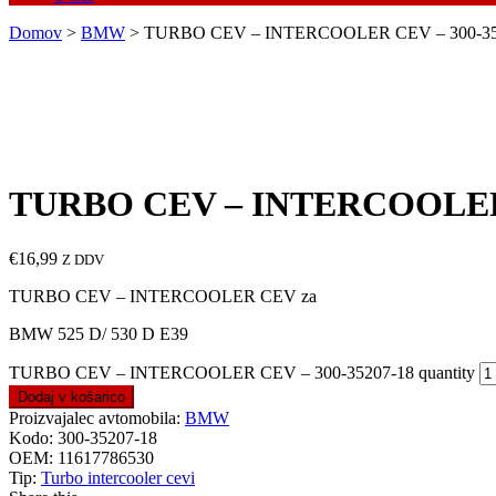
Domov
>
BMW
> TURBO CEV – INTERCOOLER CEV – 300-35
TURBO CEV – INTERCOOLER 
€
16,99
Z DDV
TURBO CEV – INTERCOOLER CEV za
BMW 525 D/ 530 D E39
TURBO CEV – INTERCOOLER CEV – 300-35207-18 quantity
Dodaj v košarico
Proizvajalec avtomobila:
BMW
Kodo:
300-35207-18
OEM:
11617786530
Tip:
Turbo intercooler cevi