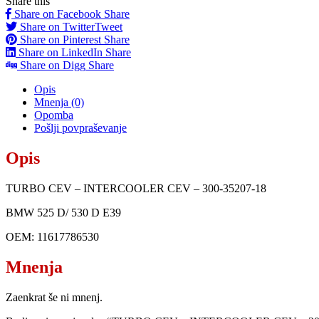
Share this
Share on Facebook
Share
Share on Twitter
Tweet
Share on Pinterest
Share
Share on LinkedIn
Share
Share on Digg
Share
Opis
Mnenja (0)
Opomba
Pošlji povpraševanje
Opis
TURBO CEV – INTERCOOLER CEV – 300-35207-18
BMW 525 D/ 530 D E39
OEM: 11617786530
Mnenja
Zaenkrat še ni mnenj.