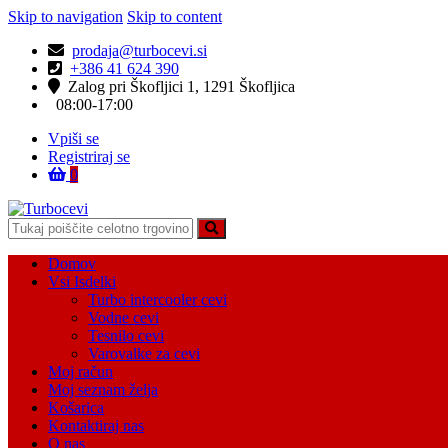
Skip to navigation
Skip to content
prodaja@turbocevi.si
+386 41 624 390
Zalog pri Škofljici 1, 1291 Škofljica
08:00-17:00
Vpiši se
Registriraj se
0
Turbocevi
Turbo ideal – turbo cevi
Domov
Vsi Isdelki
Turbo intercooler cevi
Vodne cevi
Tesnilo cevi
Varovalke za cevi
Moj račun
Moj seznam želja
Košarica
Kontaktiraj nas
O nas