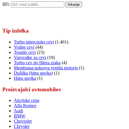
Išči:
Iskanje
Tip izdelka
Turbo intercooler cevi
(1.461)
Vodne cevi
(44)
Tesnilo cevi
(23)
Varovalke za cevi
(19)
Turbo cev do filtera zraka
(4)
Membrana pokrova ventila motorja
(1)
Dušilka (hitra spojka)
(1)
Hitra spojka
(1)
Proizvajalci avtomobilov
Akcijske cene
Alfa Romeo
Audi
BMW
Chevrolet
Chrysler