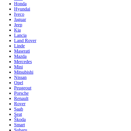
Honda
Hyundai
Iveco
Jaguar
Jeep
Kia
Lancia
Land Rover
Linde
Maserati
Mazda
Mercedes
Mini
Mitsubishi
Nissan
Opel
Peugeout
Porsche
Renault
Rover
Saab
Seat
Škoda
Smart
Subaru