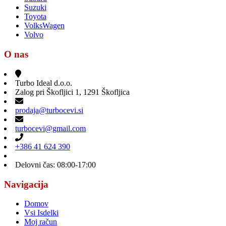
Suzuki
Toyota
VolksWagen
Volvo
O nas
Turbo Ideal d.o.o.
Zalog pri Škofljici 1, 1291 Škofljica
prodaja@turbocevi.si
turbocevi@gmail.com
+386 41 624 390
Delovni čas: 08:00-17:00
Navigacija
Domov
Vsi Isdelki
Moj račun