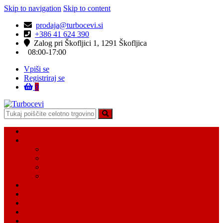
Skip to navigation
Skip to content
prodaja@turbocevi.si
+386 41 624 390
Zalog pri Škofljici 1, 1291 Škofljica
08:00-17:00
Vpiši se
Registriraj se
0
Turbocevi
Turbo ideal – turbo cevi
Domov
Vsi Isdelki
Turbo intercooler cevi
Vodne cevi
Tesnilo cevi
Varovalke za cevi
Moj račun
Moj seznam želja
Košarica
Kontaktiraj nas
O nas