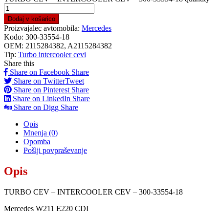
Dodaj v košarico
Proizvajalec avtomobila:
Mercedes
Kodo:
300-33554-18
OEM:
2115284382, A2115284382
Tip:
Turbo intercooler cevi
Share this
Share on Facebook
Share
Share on Twitter
Tweet
Share on Pinterest
Share
Share on LinkedIn
Share
Share on Digg
Share
Opis
Mnenja (0)
Opomba
Pošlji povpraševanje
Opis
TURBO CEV – INTERCOOLER CEV – 300-33554-18
Mercedes W211 E220 CDI