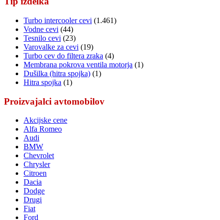
Tip izdelka
Turbo intercooler cevi
(1.461)
Vodne cevi
(44)
Tesnilo cevi
(23)
Varovalke za cevi
(19)
Turbo cev do filtera zraka
(4)
Membrana pokrova ventila motorja
(1)
Dušilka (hitra spojka)
(1)
Hitra spojka
(1)
Proizvajalci avtomobilov
Akcijske cene
Alfa Romeo
Audi
BMW
Chevrolet
Chrysler
Citroen
Dacia
Dodge
Drugi
Fiat
Ford