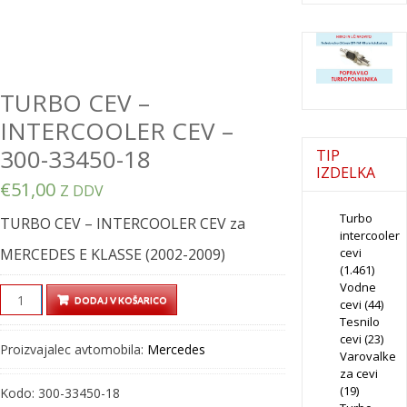
TURBO CEV –
INTERCOOLER CEV –
300-33450-18
TIP
IZDELKA
€
51,00
Z DDV
Turbo
TURBO CEV – INTERCOOLER CEV za
intercooler
cevi
MERCEDES E KLASSE (2002-2009)
(1.461)
Vodne
TURBO
DODAJ V KOŠARICO
cevi
(44)
CEV
Tesnilo
–
cevi
(23)
Proizvajalec avtomobila:
Mercedes
Varovalke
INTERCOOLER
za cevi
CEV
(19)
Kodo:
300-33450-18
–