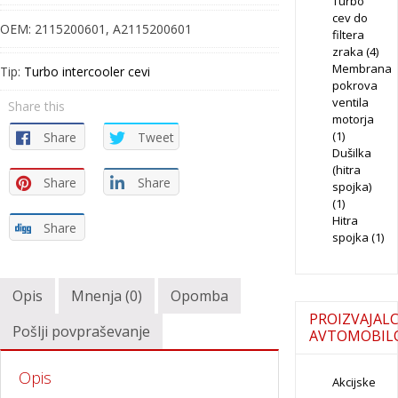
Turbo
300-
cev do
OEM:
2115200601, A2115200601
filtera
33450-
zraka
(4)
18
Membrana
Tip:
Turbo intercooler cevi
quantity
pokrova
ventila
Share this
motorja
(1)
Share
Tweet
Dušilka
(hitra
Share
Share
spojka)
(1)
Hitra
Share
spojka
(1)
Opis
Mnenja (0)
Opomba
PROIZVAJALC
Pošlji povpraševanje
AVTOMOBIL
Opis
Akcijske