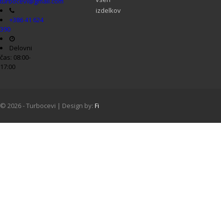
turbocevi@gmail.com
izdelkov
+386 41 624
390
Delovni
čas: 08:00-
17:00
© 2026 - Turbocevi | Design by:
Fi