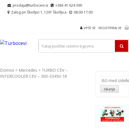
Skip
Skip
prodaja@turbocevi.si
+386 41 624 390
to
to
Zalog pri Škofljici 1, 1291 Škofljica
08:00-17:00
navigation
content
VPIŠI SE
REGISTRIRAJ SE
TURBOCEVI
Turbo ideal – turbo cevi
Domov
>
Mercedes
> TURBO CEV –
INTERCOOLER CEV – 300-33450-18
Išči:
Iskanje