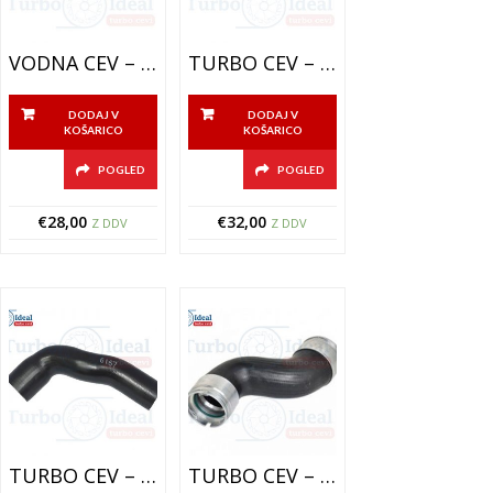
VODNA CEV – 400-55958-18
TURBO CEV – INTERCOOLER CEV – 300-338-18
DODAJ V
DODAJ V
KOŠARICO
KOŠARICO
POGLED
POGLED
€
28,00
€
32,00
Z DDV
Z DDV
TURBO CEV – INTERCOOLER CEV – 300-6167-18
TURBO CEV – INTERCOOLER CEV – 300-33336-18