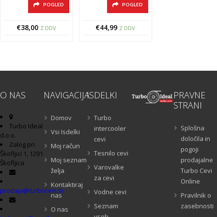
POGLED
POGLED
€
38,00
€
44,99
Z DDV
Z DDV
O NAS
NAVIGACIJA
ISDELKI
PRAVNE
STRANI
Domov
Turbo
Turbo Ideal
Splošna
intercooler
Vsi Isdelki
d.o.o.
določila in
cevi
Zalog pri
Moj račun
pogoji
Tesnilo cevi
Škofljici 1, 1291
Moj seznam
prodajalne
Škofljica
Varovalke
želja
Turbo Cevi
za cevi
Online
Kontaktiraj
prodaja@turbocevi.si
Vodne cevi
nas
Pravilnik o
Seznam
zasebnosti
O nas
vseh