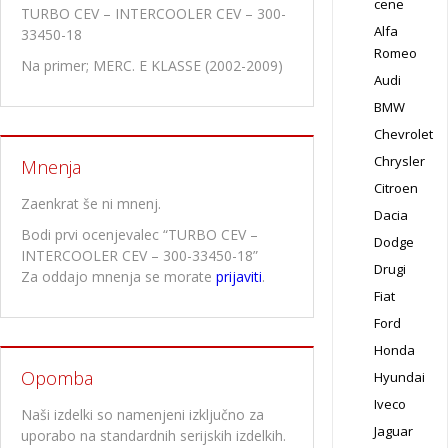
cene
TURBO CEV – INTERCOOLER CEV – 300-
Alfa
33450-18
Romeo
Na primer; MERC. E KLASSE (2002-2009)
Audi
BMW
Chevrolet
Chrysler
Mnenja
Citroen
Zaenkrat še ni mnenj.
Dacia
Bodi prvi ocenjevalec “TURBO CEV –
Dodge
INTERCOOLER CEV – 300-33450-18”
Drugi
Za oddajo mnenja se morate
prijaviti
.
Fiat
Ford
Honda
Opomba
Hyundai
Iveco
Naši izdelki so namenjeni izključno za
Jaguar
uporabo na standardnih serijskih izdelkih.