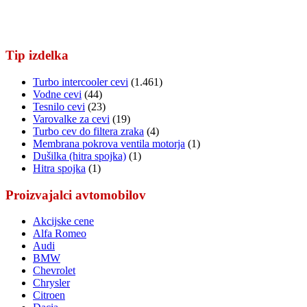
Tip izdelka
Turbo intercooler cevi
(1.461)
Vodne cevi
(44)
Tesnilo cevi
(23)
Varovalke za cevi
(19)
Turbo cev do filtera zraka
(4)
Membrana pokrova ventila motorja
(1)
Dušilka (hitra spojka)
(1)
Hitra spojka
(1)
Proizvajalci avtomobilov
Akcijske cene
Alfa Romeo
Audi
BMW
Chevrolet
Chrysler
Citroen