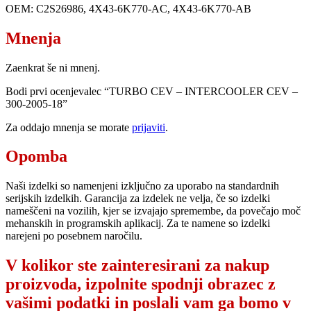
OEM: C2S26986, 4X43-6K770-AC, 4X43-6K770-AB
Mnenja
Zaenkrat še ni mnenj.
Bodi prvi ocenjevalec “TURBO CEV – INTERCOOLER CEV –
300-2005-18”
Za oddajo mnenja se morate
prijaviti
.
Opomba
Naši izdelki so namenjeni izključno za uporabo na standardnih
serijskih izdelkih. Garancija za izdelek ne velja, če so izdelki
nameščeni na vozilih, kjer se izvajajo spremembe, da povečajo moč
mehanskih in programskih aplikacij. Za te namene so izdelki
narejeni po posebnem naročilu.
V kolikor ste zainteresirani za nakup
proizvoda, izpolnite spodnji obrazec z
vašimi podatki in poslali vam ga bomo v