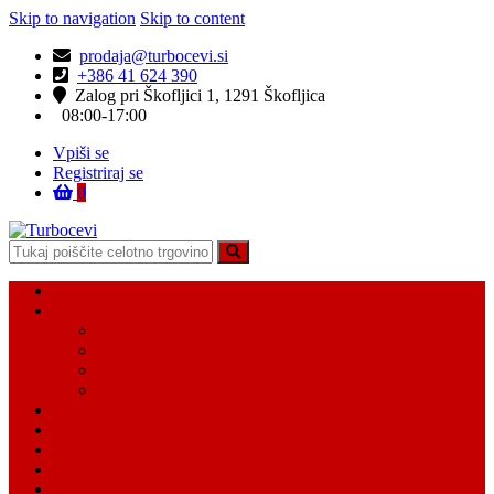
Skip to navigation
Skip to content
prodaja@turbocevi.si
+386 41 624 390
Zalog pri Škofljici 1, 1291 Škofljica
08:00-17:00
Vpiši se
Registriraj se
0
Turbocevi
Turbo ideal – turbo cevi
Domov
Vsi Isdelki
Turbo intercooler cevi
Vodne cevi
Tesnilo cevi
Varovalke za cevi
Moj račun
Moj seznam želja
Košarica
Kontaktiraj nas
O nas