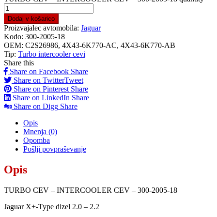
Dodaj v košarico
Proizvajalec avtomobila:
Jaguar
Kodo:
300-2005-18
OEM:
C2S26986, 4X43-6K770-AC, 4X43-6K770-AB
Tip:
Turbo intercooler cevi
Share this
Share on Facebook
Share
Share on Twitter
Tweet
Share on Pinterest
Share
Share on LinkedIn
Share
Share on Digg
Share
Opis
Mnenja (0)
Opomba
Pošlji povpraševanje
Opis
TURBO CEV – INTERCOOLER CEV – 300-2005-18
Jaguar X+-Type dizel 2.0 – 2.2