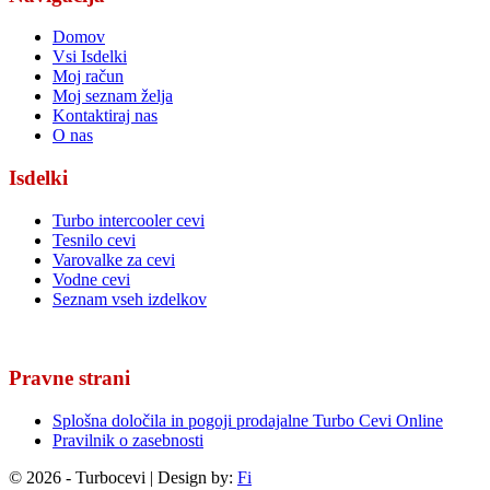
Domov
Vsi Isdelki
Moj račun
Moj seznam želja
Kontaktiraj nas
O nas
Isdelki
Turbo intercooler cevi
Tesnilo cevi
Varovalke za cevi
Vodne cevi
Seznam vseh izdelkov
Pravne strani
Splošna določila in pogoji prodajalne Turbo Cevi Online
Pravilnik o zasebnosti
© 2026 - Turbocevi | Design by:
Fi