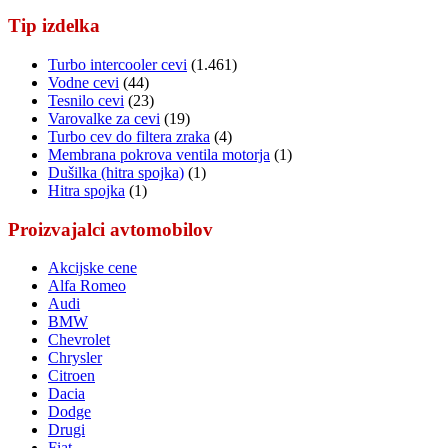
Tip izdelka
Turbo intercooler cevi
(1.461)
Vodne cevi
(44)
Tesnilo cevi
(23)
Varovalke za cevi
(19)
Turbo cev do filtera zraka
(4)
Membrana pokrova ventila motorja
(1)
Dušilka (hitra spojka)
(1)
Hitra spojka
(1)
Proizvajalci avtomobilov
Akcijske cene
Alfa Romeo
Audi
BMW
Chevrolet
Chrysler
Citroen
Dacia
Dodge
Drugi
Fiat