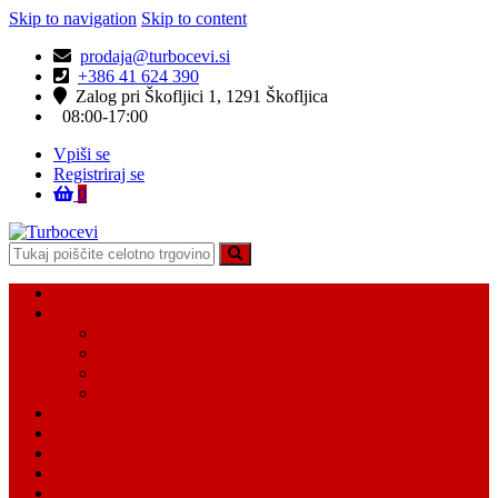
Skip to navigation
Skip to content
prodaja@turbocevi.si
+386 41 624 390
Zalog pri Škofljici 1, 1291 Škofljica
08:00-17:00
Vpiši se
Registriraj se
0
Turbocevi
Turbo ideal – turbo cevi
Domov
Vsi Isdelki
Turbo intercooler cevi
Vodne cevi
Tesnilo cevi
Varovalke za cevi
Moj račun
Moj seznam želja
Košarica
Kontaktiraj nas
O nas