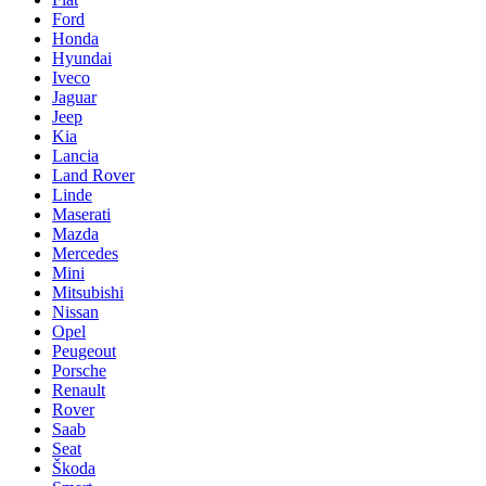
Ford
Honda
Hyundai
Iveco
Jaguar
Jeep
Kia
Lancia
Land Rover
Linde
Maserati
Mazda
Mercedes
Mini
Mitsubishi
Nissan
Opel
Peugeout
Porsche
Renault
Rover
Saab
Seat
Škoda