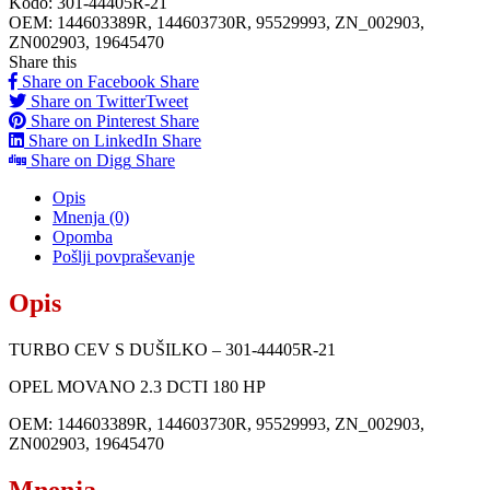
Kodo:
301-44405R-21
OEM:
144603389R, 144603730R, 95529993, ZN_002903,
ZN002903, 19645470
Share this
Share on Facebook
Share
Share on Twitter
Tweet
Share on Pinterest
Share
Share on LinkedIn
Share
Share on Digg
Share
Opis
Mnenja (0)
Opomba
Pošlji povpraševanje
Opis
TURBO CEV S DUŠILKO – 301-44405R-21
OPEL MOVANO 2.3 DCTI 180 HP
OEM: 144603389R, 144603730R, 95529993, ZN_002903,
ZN002903, 19645470
Mnenja