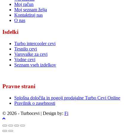
Moj račun
Moj seznam želja
Kontaktiraj nas
O nas
Isdelki
Turbo intercooler cevi
Tesnilo cevi
Varovalke za cevi
Vodne cevi
Seznam vseh izdelkov
Pravne strani
Splošna določila in pogoji prodajalne Turbo Cevi Online
Pravilnik o zasebnosti
© 2026 - Turbocevi | Design by:
Fi