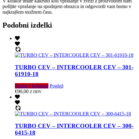
V kolikor imate kakršno koli vprašanje v zvezi z proizvodom nam
pošljite vprašanje na spodnjem obrazcu in odgovorili vam bomo v
najkrajšem možnem času.
Podobni izdelki
TURBO CEV – INTERCOOLER CEV – 301-
61910-18
Dodaj v košarico
Pogled
€
90,00
Z DDV
TURBO CEV – INTERCOOLER CEV – 300-
6415-18