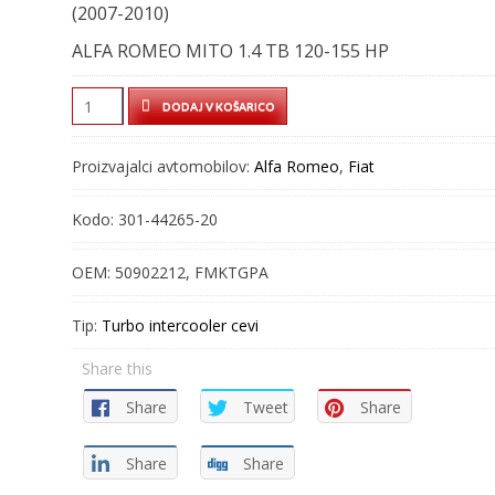
(2007-2010)
ALFA ROMEO MITO 1.4 TB 120-155 HP
TURBO
DODAJ V KOŠARICO
CEV
-
Proizvajalci avtomobilov:
Alfa Romeo
,
Fiat
INTERCOOLER
CEV
Kodo:
301-44265-20
-
301-
OEM:
50902212, FMKTGPA
44265-
20
Tip:
Turbo intercooler cevi
quantity
Share this
Share
Tweet
Share
Share
Share