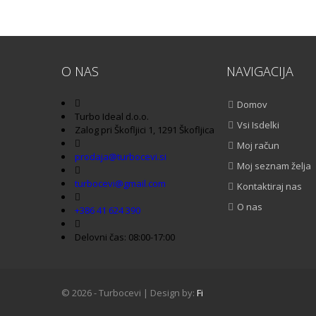
O NAS
NAVIGACIJA
Domov
Turbo Ideal d.o.o.
Vsi Isdelki
Zalog pri Škofljici 1, 1291 Škofljica
Moj račun
prodaja@turbocevi.si
Moj seznam želja
turbocevi@gmail.com
Kontaktiraj nas
O nas
+386 41 624 390
Delovni čas: 08:00-17:00
© 2026 - Turbocevi | Design by:
Fi