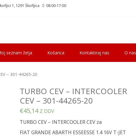
ofljici 1, 1291 Škofljica
08:00-17:00
oj seznam želja
Košarica
Kontaktiraj nas
O nas
V – 301-44265-20
TURBO CEV – INTERCOOLER
CEV – 301-44265-20
€
45,14
Z DDV
TURBO CEV – INTERCOOLER CEV za
FIAT GRANDE ABARTH ESSEESSE 1.4 16V T-JET