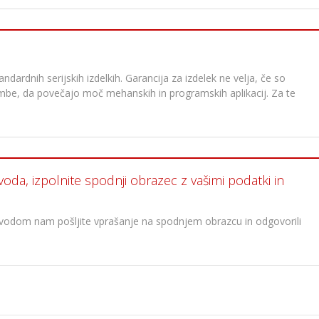
dardnih serijskih izdelkih. Garancija za izdelek ne velja, če so
membe, da povečajo moč mehanskih in programskih aplikacij. Za te
voda, izpolnite spodnji obrazec z vašimi podatki in
oizvodom nam pošljite vprašanje na spodnjem obrazcu in odgovorili