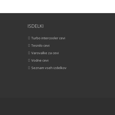
ISDELKI
Turbo intercooler cevi
Tesnilo cevi
Varovalke za cevi
Vodne cevi
Seznam vseh izdelkov