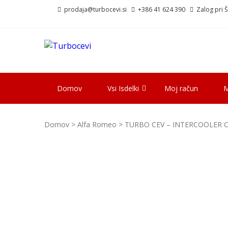
Skip
Skip
prodaja@turbocevi.si
+386 41 624 390
Zalog pri Šk
to
to
navigation
content
TURBOCEVI
Turbo ideal – turbo cevi
Domov
Vsi Isdelki
Moj račun
M
Domov
>
Alfa Romeo
> TURBO CEV – INTERCOOLER CE