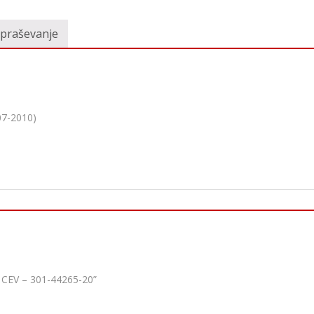
vpraševanje
07-2010)
 CEV – 301-44265-20”