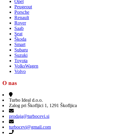
Opel
Peugeout
Porsche
Renault
Rover
Saab
Seat
Škoda
Smart
Subaru
Suzuki
Toyota
VolksWagen
Volvo
O nas
Turbo Ideal d.o.o.
Zalog pri Škofljici 1, 1291 Škofljica
prodaja@turbocevi.si
turbocevi@gmail.com