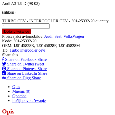
Audi A3 1.9 D (98-02)
(silikon)
TURBO CEV - INTERCOOLER CEV - 301-25332-20 quantity
Dodaj v košarico
Proizvajalci avtomobilov:
Audi
,
Seat
,
VolksWagen
Kodo:
301-25332-20
OEM:
1J0145828R, 1J0145828F, 1J0145828M
Tip:
Turbo intercooler cevi
Share this
Share on Facebook
Share
Share on Twitter
Tweet
Share on Pinterest
Share
Share on LinkedIn
Share
Share on Digg
Share
Opis
Mnenja (0)
Opomba
Pošlji povpraševanje
Opis