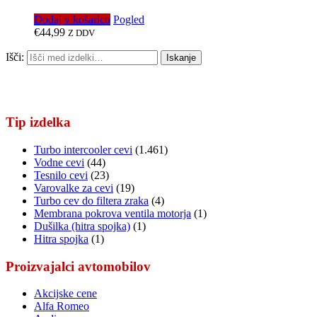
Dodaj v košarico
Pogled
€
44,99
Z DDV
Išči:
Iskanje
Tip izdelka
Turbo intercooler cevi
(1.461)
Vodne cevi
(44)
Tesnilo cevi
(23)
Varovalke za cevi
(19)
Turbo cev do filtera zraka
(4)
Membrana pokrova ventila motorja
(1)
Dušilka (hitra spojka)
(1)
Hitra spojka
(1)
Proizvajalci avtomobilov
Akcijske cene
Alfa Romeo