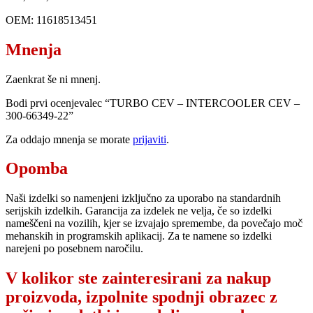
OEM: 11618513451
Mnenja
Zaenkrat še ni mnenj.
Bodi prvi ocenjevalec “TURBO CEV – INTERCOOLER CEV –
300-66349-22”
Za oddajo mnenja se morate
prijaviti
.
Opomba
Naši izdelki so namenjeni izključno za uporabo na standardnih
serijskih izdelkih. Garancija za izdelek ne velja, če so izdelki
nameščeni na vozilih, kjer se izvajajo spremembe, da povečajo moč
mehanskih in programskih aplikacij. Za te namene so izdelki
narejeni po posebnem naročilu.
V kolikor ste zainteresirani za nakup
proizvoda, izpolnite spodnji obrazec z