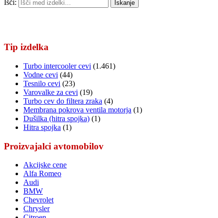
Išči:
Iskanje
Tip izdelka
Turbo intercooler cevi
(1.461)
Vodne cevi
(44)
Tesnilo cevi
(23)
Varovalke za cevi
(19)
Turbo cev do filtera zraka
(4)
Membrana pokrova ventila motorja
(1)
Dušilka (hitra spojka)
(1)
Hitra spojka
(1)
Proizvajalci avtomobilov
Akcijske cene
Alfa Romeo
Audi
BMW
Chevrolet
Chrysler
Citroen