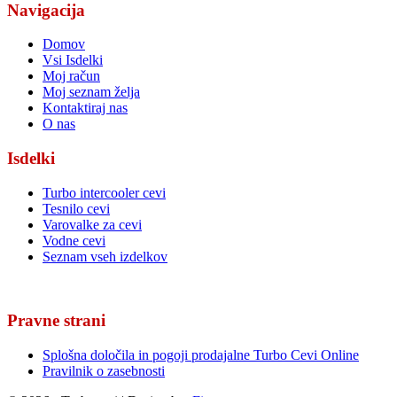
Navigacija
Domov
Vsi Isdelki
Moj račun
Moj seznam želja
Kontaktiraj nas
O nas
Isdelki
Turbo intercooler cevi
Tesnilo cevi
Varovalke za cevi
Vodne cevi
Seznam vseh izdelkov
Pravne strani
Splošna določila in pogoji prodajalne Turbo Cevi Online
Pravilnik o zasebnosti