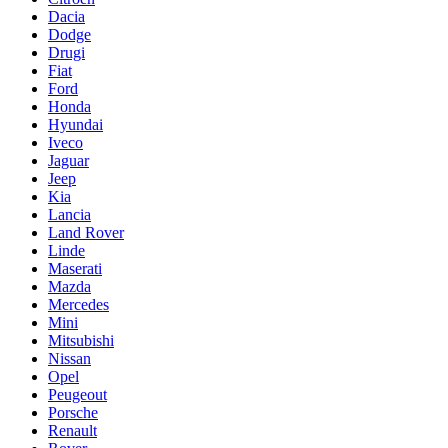
Dacia
Dodge
Drugi
Fiat
Ford
Honda
Hyundai
Iveco
Jaguar
Jeep
Kia
Lancia
Land Rover
Linde
Maserati
Mazda
Mercedes
Mini
Mitsubishi
Nissan
Opel
Peugeout
Porsche
Renault