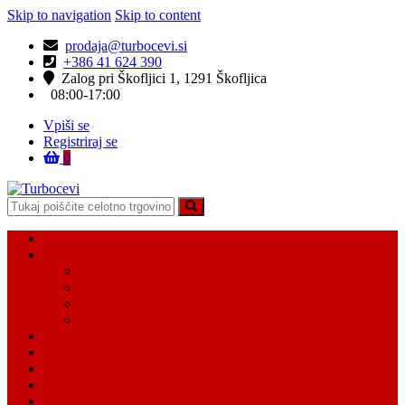
Skip to navigation
Skip to content
prodaja@turbocevi.si
+386 41 624 390
Zalog pri Škofljici 1, 1291 Škofljica
08:00-17:00
Vpiši se
Registriraj se
0
Turbocevi
Turbo ideal – turbo cevi
Domov
Vsi Isdelki
Turbo intercooler cevi
Vodne cevi
Tesnilo cevi
Varovalke za cevi
Moj račun
Moj seznam želja
Košarica
Kontaktiraj nas
O nas