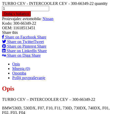
TURBO CEV - INTERCOOLER CEV - 300-66349-22 quantity
Dodaj v košarico
Proizvajalec avtomobila:
Nissan
Kodo:
300-66349-22
OEM:
11618513451
Share this
Share on Facebook
Share
Share on Twitter
Tweet
Share on Pinterest
Share
Share on LinkedIn
Share
Share on Digg
Share
Opis
Mnenja (0)
Opomba
Pošlji povpraševanje
Opis
TURBO CEV – INTERCOOLER CEV – 300-66349-22
BMW530D, 530DX, F07, F10, F11, 730D, 730DX, 740DX, F01,
F02, F03, F04