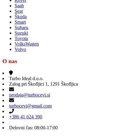
Rover
Saab
Seat
Škoda
Smart
Subaru
Suzuki
Toyota
VolksWagen
Volvo
O nas
Turbo Ideal d.o.o.
Zalog pri Škofljici 1, 1291 Škofljica
prodaja@turbocevi.si
turbocevi@gmail.com
+386 41 624 390
Delovni čas: 08:00-17:00