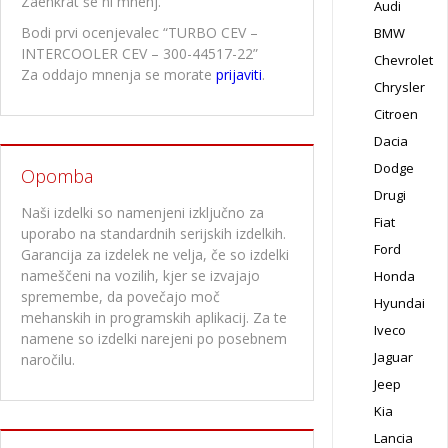
Zaenkrat še ni mnenj.
Audi
Bodi prvi ocenjevalec “TURBO CEV –
BMW
INTERCOOLER CEV – 300-44517-22”
Chevrolet
Za oddajo mnenja se morate
prijaviti
.
Chrysler
Citroen
Dacia
Dodge
Opomba
Drugi
Naši izdelki so namenjeni izključno za
Fiat
uporabo na standardnih serijskih izdelkih.
Ford
Garancija za izdelek ne velja, če so izdelki
nameščeni na vozilih, kjer se izvajajo
Honda
spremembe, da povečajo moč
Hyundai
mehanskih in programskih aplikacij. Za te
Iveco
namene so izdelki narejeni po posebnem
Jaguar
naročilu.
Jeep
Kia
Lancia