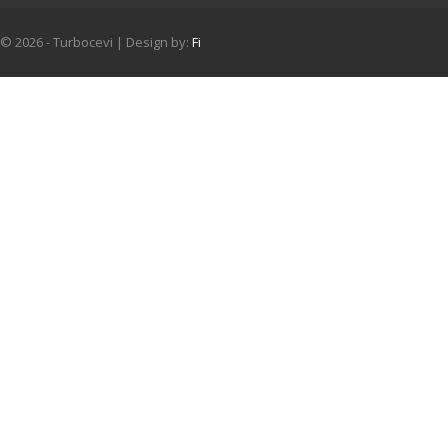
© 2026 - Turbocevi | Design by:
Fi