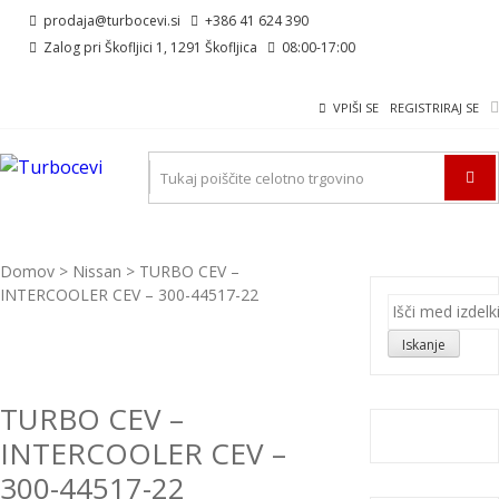
Skip
Skip
prodaja@turbocevi.si
+386 41 624 390
to
to
Zalog pri Škofljici 1, 1291 Škofljica
08:00-17:00
navigation
content
VPIŠI SE
REGISTRIRAJ SE
TURBOCEVI
Turbo ideal – turbo cevi
Domov
>
Nissan
> TURBO CEV –
INTERCOOLER CEV – 300-44517-22
Išči:
Iskanje
TURBO CEV –
INTERCOOLER CEV –
300-44517-22