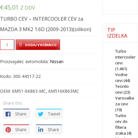
€
45,01
Z DDV
TURBO CEV – INTERCOOLER CEV za
MAZDA 3 MK2 1.6D (2009-2013)(silikon)
TIP
IZDELKA
TURBO
DODAJ V KOŠARICO
CEV
Turbo
intercooler
-
Proizvajalec avtomobila:
Nissan
cevi
INTERCOOLER
(1.461)
CEV
Vodne
Kodo:
300-44517-22
-
cevi
(44)
Tesnilo
300-
OEM:
6M51-6K863-MC, 6M516K863MC
cevi
(23)
44517-
Varovalke
22
Share this
za cevi
quantity
(19)
Share
Tweet
Turbo
cev do
filtera
Share
Share
zraka
(4)