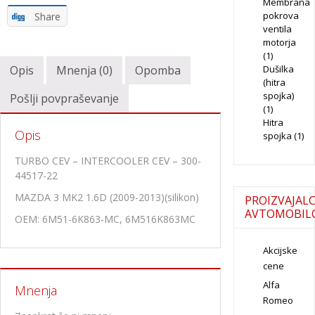
Membrana
pokrova
Share
ventila
motorja
(1)
Opis
Mnenja (0)
Opomba
Dušilka
(hitra
spojka)
Pošlji povpraševanje
(1)
Hitra
Opis
spojka
(1)
TURBO CEV – INTERCOOLER CEV – 300-
44517-22
MAZDA 3 MK2 1.6D (2009-2013)(silikon)
PROIZVAJALC
AVTOMOBIL
OEM: 6M51-6K863-MC, 6M516K863MC
Akcijske
cene
Alfa
Mnenja
Romeo