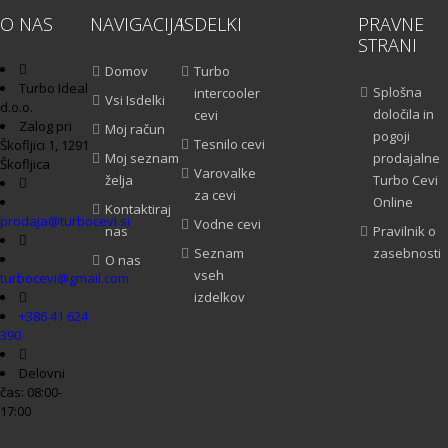
O NAS
NAVIGACIJA
ISDELKI
PRAVNE
STRANI
Domov
Turbo
Turbo Ideal
Splošna
intercooler
Vsi Isdelki
d.o.o.
določila in
cevi
Zalog pri
Moj račun
pogoji
Tesnilo cevi
Škofljici 1, 1291
Moj seznam
prodajalne
Škofljica
Varovalke
želja
Turbo Cevi
za cevi
Online
Kontaktiraj
prodaja@turbocevi.si
Vodne cevi
nas
Pravilnik o
Seznam
zasebnosti
O nas
vseh
turbocevi@gmail.com
izdelkov
+386 41 624
390
Delovni
čas: 08:00-
17:00