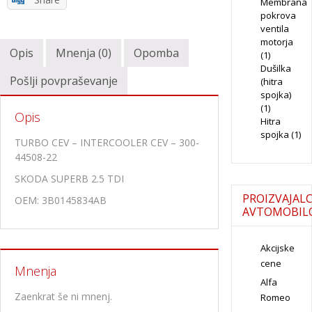
Membrana
pokrova
ventila
motorja
Opis
Mnenja (0)
Opomba
(1)
Dušilka
Pošlji povpraševanje
(hitra
spojka)
(1)
Opis
Hitra
spojka
(1)
TURBO CEV – INTERCOOLER CEV – 300-
44508-22
SKODA SUPERB 2.5 TDI
PROIZVAJALC
OEM: 3B0145834AB
AVTOMOBIL
Akcijske
cene
Mnenja
Alfa
Zaenkrat še ni mnenj.
Romeo