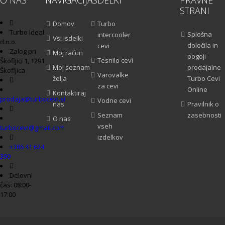
O NAS
NAVIGACIJA
ISDELKI
PRAVNE
STRANI
Domov
Turbo
Turbo Ideal
Splošna
intercooler
Vsi Isdelki
d.o.o.
določila in
cevi
Zalog pri
Moj račun
pogoji
Tesnilo cevi
Škofljici 1, 1291
Moj seznam
prodajalne
Škofljica
Varovalke
želja
Turbo Cevi
za cevi
Online
Kontaktiraj
prodaja@turbocevi.si
Vodne cevi
nas
Pravilnik o
Seznam
zasebnosti
O nas
vseh
turbocevi@gmail.com
izdelkov
+386 41 624
390
Delovni
čas: 08:00-
17:00