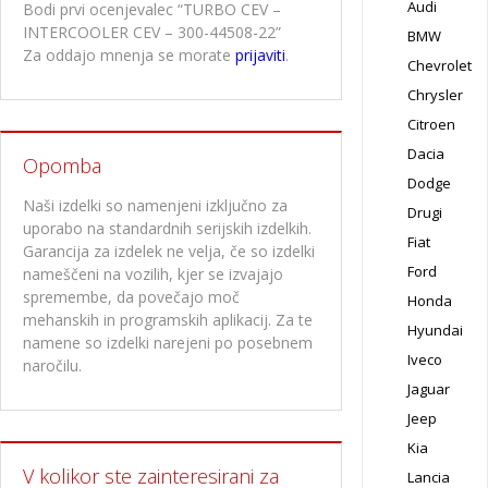
Audi
Bodi prvi ocenjevalec “TURBO CEV –
INTERCOOLER CEV – 300-44508-22”
BMW
Za oddajo mnenja se morate
prijaviti
.
Chevrolet
Chrysler
Citroen
Dacia
Opomba
Dodge
Naši izdelki so namenjeni izključno za
Drugi
uporabo na standardnih serijskih izdelkih.
Fiat
Garancija za izdelek ne velja, če so izdelki
Ford
nameščeni na vozilih, kjer se izvajajo
spremembe, da povečajo moč
Honda
mehanskih in programskih aplikacij. Za te
Hyundai
namene so izdelki narejeni po posebnem
Iveco
naročilu.
Jaguar
Jeep
Kia
V kolikor ste zainteresirani za
Lancia