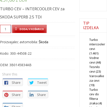
Z DDV
TURBO CEV – INTERCOOLER CEV za
SKODA SUPERB 2.5 TDI
TIP
TURBO
IZDELKA
DODAJ V KOŠARICO
CEV
-
Turbo
Proizvajalec avtomobila:
Škoda
intercooler
INTERCOOLER
cevi
CEV
Kodo:
300-44508-22
(1.461)
-
Vodne
300-
cevi
(44)
OEM:
3B0145834AB
Tesnilo
44508-
cevi
(23)
22
Share this
Varovalke
quantity
za cevi
Share
Tweet
(19)
Turbo
cev do
Share
Share
filtera
zraka
(4)
Share