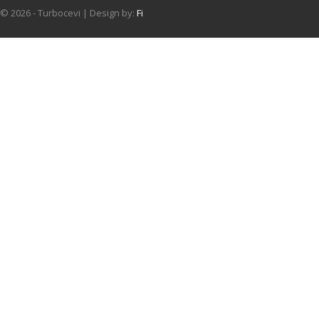
© 2026 - Turbocevi | Design by:
Fi