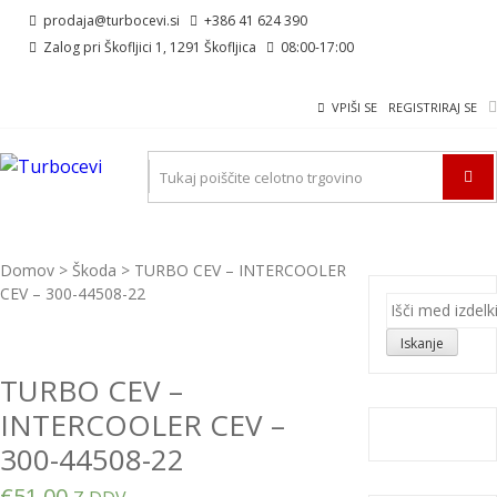
Skip
Skip
prodaja@turbocevi.si
+386 41 624 390
to
to
Zalog pri Škofljici 1, 1291 Škofljica
08:00-17:00
navigation
content
VPIŠI SE
REGISTRIRAJ SE
TURBOCEVI
Turbo ideal – turbo cevi
Domov
>
Škoda
> TURBO CEV – INTERCOOLER
CEV – 300-44508-22
Išči:
Iskanje
TURBO CEV –
INTERCOOLER CEV –
300-44508-22
€
51,00