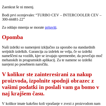
Zaenkrat še ni mnenj.
Bodi prvi ocenjevalec “TURBO CEV – INTERCOOLER CEV –
300-44481-22”
Za oddajo mnenja se morate
prijaviti
.
Opomba
Naši izdelki so namenjeni izključno za uporabo na standardnih
serijskih izdelkih. Garancija za izdelek ne velja, če so izdelki
nameščeni na vozilih, kjer se izvajajo spremembe, da povečajo moč
mehanskih in programskih aplikacij. Za te namene so izdelki
narejeni po posebnem naročilu.
V kolikor ste zainteresirani za nakup
proizvoda, izpolnite spodnji obrazec z
vašimi podatki in poslali vam ga bomo v
naj krajšem času.
V kolikor imate kakršno koli vprašanje v zvezi z proizvodom nam