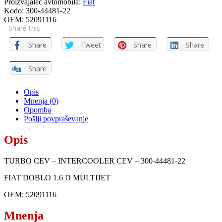
Proizvajalec avtomobila:
Fiat
INTERCOOLER
Kodo:
300-44481-22
CEV
OEM:
52091116
-
Share this
300-
44481-
Share
Tweet
Share
Share
22
quantity
Share
Opis
Mnenja (0)
Opomba
Pošlji povpraševanje
Opis
TURBO CEV – INTERCOOLER CEV – 300-44481-22
FIAT DOBLO 1.6 D MULTIJET
OEM: 52091116
Mnenja