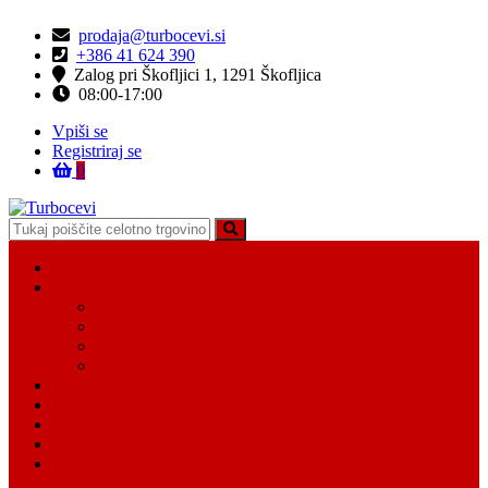
Skip
Skip
prodaja@turbocevi.si
to
to
+386 41 624 390
navigation
content
Zalog pri Škofljici 1, 1291 Škofljica
08:00-17:00
Vpiši se
Registriraj se
0
Turbocevi
Turbo ideal – turbo cevi
Domov
Vsi Isdelki
Turbo intercooler cevi
Vodne cevi
Tesnilo cevi
Varovalke za cevi
Moj račun
Moj seznam želja
Košarica
Kontaktiraj nas
O nas