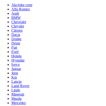
Akcijske cene
Alfa Romeo
Audi
BMW
Chevrolet
Chrysler
Citroen
Dacia
Dodge
Drugi
Fiat
Ford
Honda
Hyundai
Iveco
Jaguar
Jeep
Kia
Lancia
Land Rover
Linde
Maserati
Mazda
Mercedes