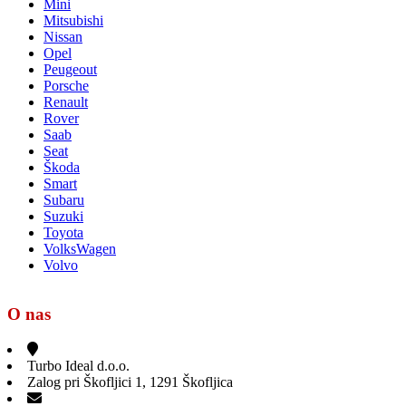
Mini
Mitsubishi
Nissan
Opel
Peugeout
Porsche
Renault
Rover
Saab
Seat
Škoda
Smart
Subaru
Suzuki
Toyota
VolksWagen
Volvo
O nas
Turbo Ideal d.o.o.
Zalog pri Škofljici 1, 1291 Škofljica