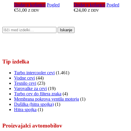
Dodaj v košarico
Pogled
Dodaj v košarico
Pogled
€
51,00
€
24,00
Z DDV
Z DDV
Išči:
Iskanje
Tip izdelka
Turbo intercooler cevi
(1.461)
Vodne cevi
(44)
Tesnilo cevi
(23)
Varovalke za cevi
(19)
Turbo cev do filtera zraka
(4)
Membrana pokrova ventila motorja
(1)
Dušilka (hitra spojka)
(1)
Hitra spojka
(1)
Proizvajalci avtomobilov