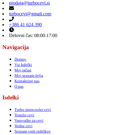
prodaja@turbocevi.si
turbocevi@gmail.com
+386 41 624 390
Delovni čas: 08:00-17:00
Navigacija
Domov
Vsi Isdelki
Moj račun
Moj seznam želja
Kontaktiraj nas
O nas
Isdelki
Turbo intercooler cevi
Tesnilo cevi
Varovalke za cevi
Vodne cevi
Seznam vseh izdelkov