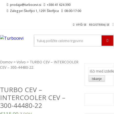
Skip
Skip
prodaja@turbocevi.si
+386 41 624 390
to
to
Zalog pri Škofljici 1, 1291 Škofljica
08:00-17:00
navigation
content
VPIŠI SE
REGISTRIRAJ SE
TURBOCEVI
Turbo ideal – turbo cevi
Domov
>
Volvo
> TURBO CEV – INTERCOOLER
CEV – 300-44480-22
Išči:
Iskanje
TURBO CEV –
INTERCOOLER CEV –
300-44480-22
€
115,00