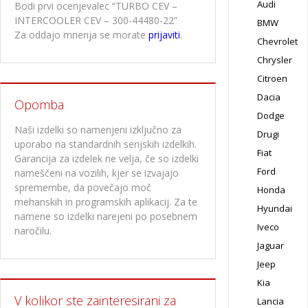
Audi
Bodi prvi ocenjevalec “TURBO CEV –
INTERCOOLER CEV – 300-44480-22”
BMW
Za oddajo mnenja se morate
prijaviti
.
Chevrolet
Chrysler
Citroen
Dacia
Opomba
Dodge
Naši izdelki so namenjeni izključno za
Drugi
uporabo na standardnih serijskih izdelkih.
Fiat
Garancija za izdelek ne velja, če so izdelki
Ford
nameščeni na vozilih, kjer se izvajajo
spremembe, da povečajo moč
Honda
mehanskih in programskih aplikacij. Za te
Hyundai
namene so izdelki narejeni po posebnem
Iveco
naročilu.
Jaguar
Jeep
Kia
V kolikor ste zainteresirani za
Lancia