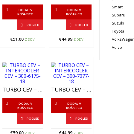
Smart
DODAJ V
DODAJ V
KOŠARICO
KOŠARICO
Subaru
Suzuki
POGLED
POGLED
Toyota
€
51,00
€
44,99
VolksWage
Z DDV
Z DDV
Volvo
TURBO CEV – INTERCOOLER CEV – 300-6175-18
TURBO CEV – INTERCOOLER CEV – 300-7077-18
DODAJ V
DODAJ V
KOŠARICO
KOŠARICO
POGLED
POGLED
€
59,00
€
44,99
Z DDV
Z DDV