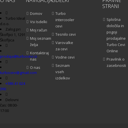
O NAS
NAVIGACIJA
ISDELKI
PRAVNE
STRANI
Domov
Turbo
Turbo Ideal
Splošna
intercooler
Vsi Isdelki
d.o.o.
določila in
cevi
Zalog pri
Moj račun
pogoji
Tesnilo cevi
Škofljici 1, 1291
Moj seznam
prodajalne
Škofljica
Varovalke
želja
Turbo Cevi
za cevi
Online
Kontaktiraj
prodaja@turbocevi.si
Vodne cevi
nas
Pravilnik o
Seznam
zasebnosti
O nas
vseh
turbocevi@gmail.com
izdelkov
+386 41 624
390
Delovni
čas: 08:00-
17:00