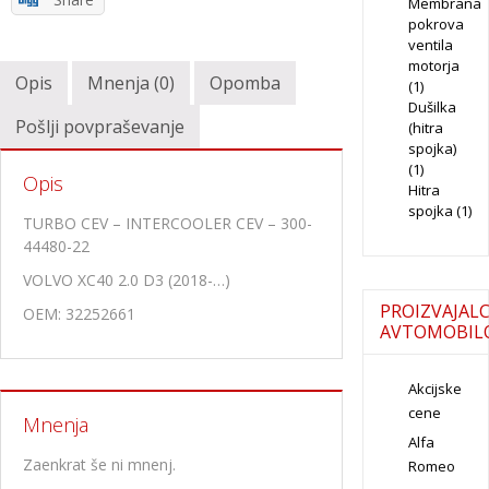
Membrana
pokrova
ventila
motorja
Opis
Mnenja (0)
Opomba
(1)
Dušilka
Pošlji povpraševanje
(hitra
spojka)
(1)
Opis
Hitra
spojka
(1)
TURBO CEV – INTERCOOLER CEV – 300-
44480-22
VOLVO XC40 2.0 D3 (2018-…)
PROIZVAJALC
OEM: 32252661
AVTOMOBIL
Akcijske
cene
Mnenja
Alfa
Zaenkrat še ni mnenj.
Romeo