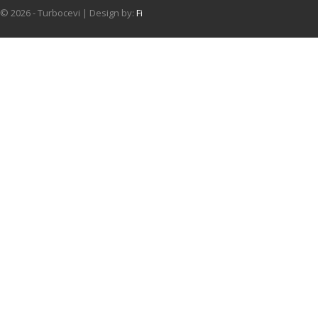
© 2026 - Turbocevi | Design by:
Fi