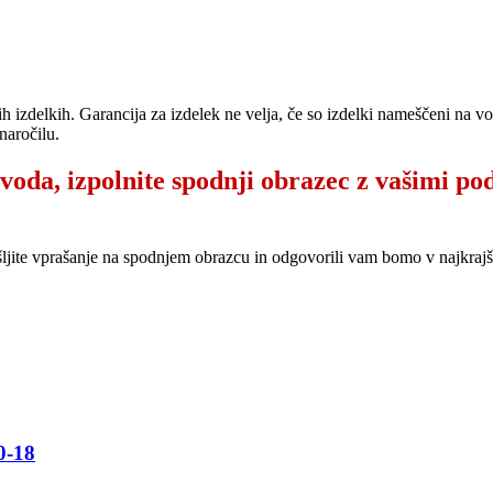
ih izdelkih. Garancija za izdelek ne velja, če so izdelki nameščeni na 
naročilu.
zvoda, izpolnite spodnji obrazec z vašimi po
šljite vprašanje na spodnjem obrazcu in odgovorili vam bomo v najkr
-18