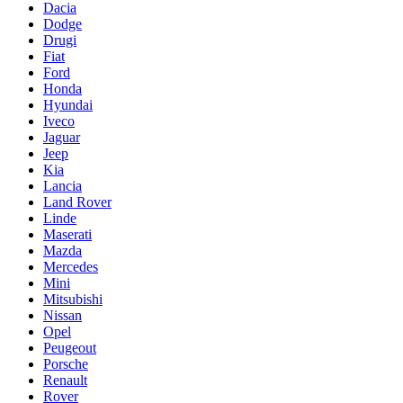
Dacia
Dodge
Drugi
Fiat
Ford
Honda
Hyundai
Iveco
Jaguar
Jeep
Kia
Lancia
Land Rover
Linde
Maserati
Mazda
Mercedes
Mini
Mitsubishi
Nissan
Opel
Peugeout
Porsche
Renault
Rover