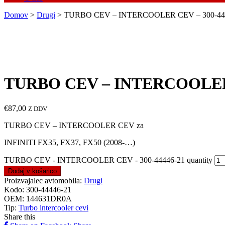
Domov
>
Drugi
> TURBO CEV – INTERCOOLER CEV – 300-44
TURBO CEV – INTERCOOLER 
€
87,00
Z DDV
TURBO CEV – INTERCOOLER CEV za
INFINITI FX35, FX37, FX50 (2008-…)
TURBO CEV - INTERCOOLER CEV - 300-44446-21 quantity
Dodaj v košarico
Proizvajalec avtomobila:
Drugi
Kodo:
300-44446-21
OEM:
144631DR0A
Tip:
Turbo intercooler cevi
Share this