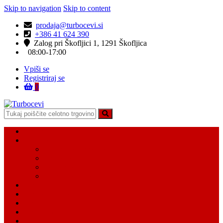
Skip to navigation
Skip to content
prodaja@turbocevi.si
+386 41 624 390
Zalog pri Škofljici 1, 1291 Škofljica
08:00-17:00
Vpiši se
Registriraj se
0
Turbocevi
Turbo ideal – turbo cevi
Domov
Vsi Isdelki
Turbo intercooler cevi
Vodne cevi
Tesnilo cevi
Varovalke za cevi
Moj račun
Moj seznam želja
Košarica
Kontaktiraj nas
O nas