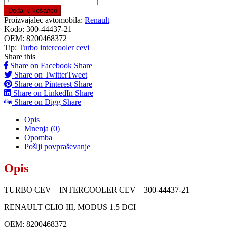
Dodaj v košarico
Proizvajalec avtomobila:
Renault
Kodo:
300-44437-21
OEM:
8200468372
Tip:
Turbo intercooler cevi
Share this
Share on Facebook
Share
Share on Twitter
Tweet
Share on Pinterest
Share
Share on LinkedIn
Share
Share on Digg
Share
Opis
Mnenja (0)
Opomba
Pošlji povpraševanje
Opis
TURBO CEV – INTERCOOLER CEV – 300-44437-21
RENAULT CLIO III, MODUS 1.5 DCI
OEM: 8200468372