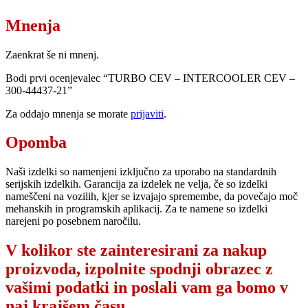
Mnenja
Zaenkrat še ni mnenj.
Bodi prvi ocenjevalec “TURBO CEV – INTERCOOLER CEV –
300-44437-21”
Za oddajo mnenja se morate
prijaviti
.
Opomba
Naši izdelki so namenjeni izključno za uporabo na standardnih
serijskih izdelkih. Garancija za izdelek ne velja, če so izdelki
nameščeni na vozilih, kjer se izvajajo spremembe, da povečajo moč
mehanskih in programskih aplikacij. Za te namene so izdelki
narejeni po posebnem naročilu.
V kolikor ste zainteresirani za nakup
proizvoda, izpolnite spodnji obrazec z
vašimi podatki in poslali vam ga bomo v
naj krajšem času.