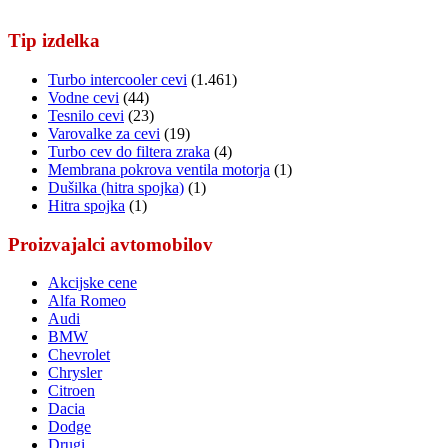
Tip izdelka
Turbo intercooler cevi
(1.461)
Vodne cevi
(44)
Tesnilo cevi
(23)
Varovalke za cevi
(19)
Turbo cev do filtera zraka
(4)
Membrana pokrova ventila motorja
(1)
Dušilka (hitra spojka)
(1)
Hitra spojka
(1)
Proizvajalci avtomobilov
Akcijske cene
Alfa Romeo
Audi
BMW
Chevrolet
Chrysler
Citroen
Dacia
Dodge
Drugi