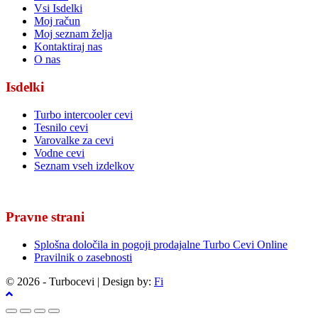
Vsi Isdelki
Moj račun
Moj seznam želja
Kontaktiraj nas
O nas
Isdelki
Turbo intercooler cevi
Tesnilo cevi
Varovalke za cevi
Vodne cevi
Seznam vseh izdelkov
Pravne strani
Splošna določila in pogoji prodajalne Turbo Cevi Online
Pravilnik o zasebnosti
© 2026 - Turbocevi | Design by:
Fi