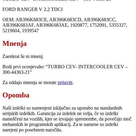
FORD RANGER V 2.2 TDCI
OEM: AB396K683CE, AB396K683CD, AB396K683CC,
AB396K683AF, AB396K683AE, 1920877, 1752091, 5355327,
5219604, 1939547
Mnenja
Zaenkrat še ni mnenj.
Bodi prvi ocenjevalec “TURBO CEV- INTERCOOLER CEV –
300-44363-21”
Za oddajo mnenja se morate
prijaviti
.
Opomba
Naši izdelki so namenjeni izključno za uporabo na standardnih
serijskih izdelkih. Garancija za izdelek ne velja, če so izdelki
nameščeni na vozilih, kjer se izvajajo spremembe, da povečajo moč
mehanskih in programskih aplikacij. Za te namene so izdelki
narejeni po posebnem naročilu.