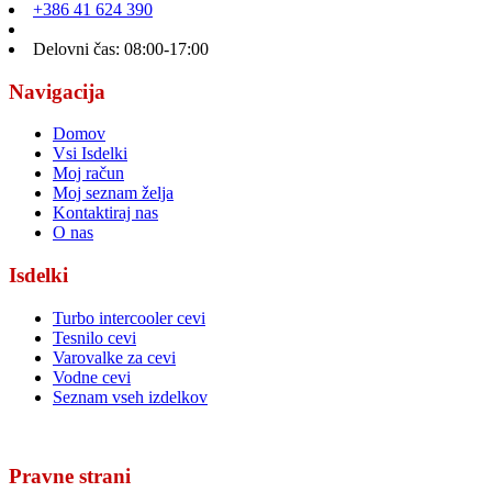
+386 41 624 390
Delovni čas: 08:00-17:00
Navigacija
Domov
Vsi Isdelki
Moj račun
Moj seznam želja
Kontaktiraj nas
O nas
Isdelki
Turbo intercooler cevi
Tesnilo cevi
Varovalke za cevi
Vodne cevi
Seznam vseh izdelkov
Pravne strani