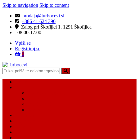
Skip to navigation
Skip to content
prodaja@turbocevi.si
+386 41 624 390
Zalog pri Škofljici 1, 1291 Škofljica
08:00-17:00
Vpiši se
Registriraj se
0
Turbocevi
Turbo ideal – turbo cevi
Domov
Vsi Isdelki
Turbo intercooler cevi
Vodne cevi
Tesnilo cevi
Varovalke za cevi
Moj račun
Moj seznam želja
Košarica
Kontaktiraj nas
O nas