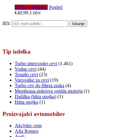
Dodaj v košarico
Pogled
€
40,99
Z DDV
Išči:
Iskanje
Tip izdelka
Turbo intercooler cevi
(1.461)
Vodne cevi
(44)
Tesnilo cevi
(23)
Varovalke za cevi
(19)
Turbo cev do filtera zraka
(4)
Membrana pokrova ventila motorja
(1)
Dušilka (hitra spojka)
(1)
Hitra spojka
(1)
Proizvajalci avtomobilov
Akcijske cene
Alfa Romeo
Audi