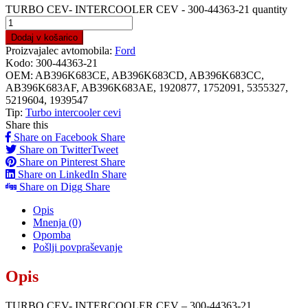
TURBO CEV- INTERCOOLER CEV - 300-44363-21 quantity
Dodaj v košarico
Proizvajalec avtomobila:
Ford
Kodo:
300-44363-21
OEM:
AB396K683CE, AB396K683CD, AB396K683CC,
AB396K683AF, AB396K683AE, 1920877, 1752091, 5355327,
5219604, 1939547
Tip:
Turbo intercooler cevi
Share this
Share on Facebook
Share
Share on Twitter
Tweet
Share on Pinterest
Share
Share on LinkedIn
Share
Share on Digg
Share
Opis
Mnenja (0)
Opomba
Pošlji povpraševanje
Opis
TURBO CEV- INTERCOOLER CEV – 300-44363-21