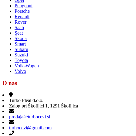
Opel
Peugeout
Porsche
Renault
Rover
Saab
Seat
Škoda
Smart
Subaru
Suzuki
Toyota
VolksWagen
Volvo
O nas
Turbo Ideal d.o.o.
Zalog pri Škofljici 1, 1291 Škofljica
prodaja@turbocevi.si
turbocevi@gmail.com