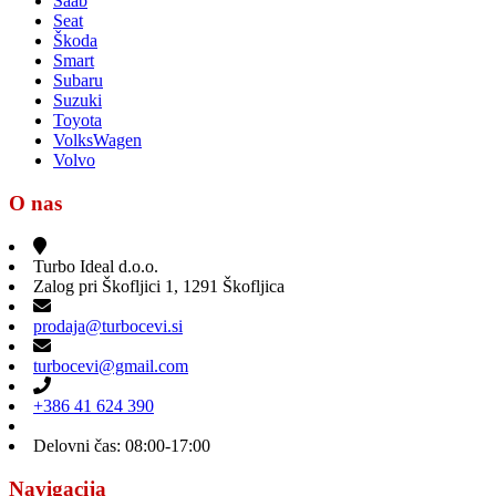
Saab
Seat
Škoda
Smart
Subaru
Suzuki
Toyota
VolksWagen
Volvo
O nas
Turbo Ideal d.o.o.
Zalog pri Škofljici 1, 1291 Škofljica
prodaja@turbocevi.si
turbocevi@gmail.com
+386 41 624 390
Delovni čas: 08:00-17:00
Navigacija