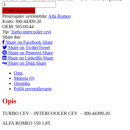
Dodaj v košarico
Proizvajalec avtomobila:
Alfa Romeo
Kodo:
300-44309-20
OEM:
50518144
Tip:
Turbo intercooler cevi
Share this
Share on Facebook
Share
Share on Twitter
Tweet
Share on Pinterest
Share
Share on LinkedIn
Share
Share on Digg
Share
Opis
Mnenja (0)
Opomba
Pošlji povpraševanje
Opis
TURBO CEV – INTERCOOLER CEV – 300-44309-20
ALFA ROMEO 159 1.8T