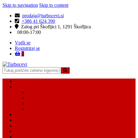
Skip to navigation
Skip to content
prodaja@turbocevi.si
+386 41 624 390
Zalog pri Škofljici 1, 1291 Škofljica
08:00-17:00
Vpiši se
Registriraj se
0
Turbocevi
Turbo ideal – turbo cevi
Domov
Vsi Isdelki
Turbo intercooler cevi
Vodne cevi
Tesnilo cevi
Varovalke za cevi
Moj račun
Moj seznam želja
Košarica
Kontaktiraj nas
O nas