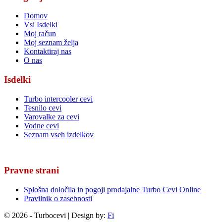
Domov
Vsi Isdelki
Moj račun
Moj seznam želja
Kontaktiraj nas
O nas
Isdelki
Turbo intercooler cevi
Tesnilo cevi
Varovalke za cevi
Vodne cevi
Seznam vseh izdelkov
Pravne strani
Splošna določila in pogoji prodajalne Turbo Cevi Online
Pravilnik o zasebnosti
© 2026 - Turbocevi | Design by:
Fi