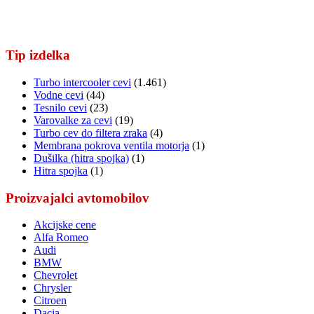
Tip izdelka
Turbo intercooler cevi
(1.461)
Vodne cevi
(44)
Tesnilo cevi
(23)
Varovalke za cevi
(19)
Turbo cev do filtera zraka
(4)
Membrana pokrova ventila motorja
(1)
Dušilka (hitra spojka)
(1)
Hitra spojka
(1)
Proizvajalci avtomobilov
Akcijske cene
Alfa Romeo
Audi
BMW
Chevrolet
Chrysler
Citroen
Dacia