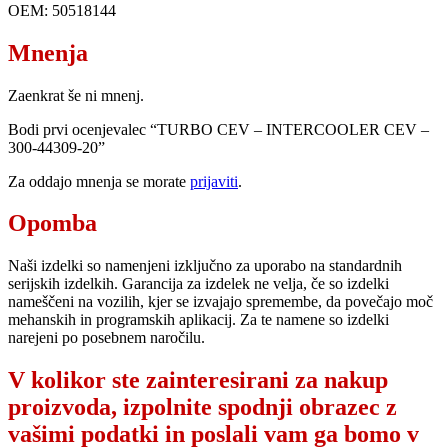
OEM: 50518144
Mnenja
Zaenkrat še ni mnenj.
Bodi prvi ocenjevalec “TURBO CEV – INTERCOOLER CEV –
300-44309-20”
Za oddajo mnenja se morate
prijaviti
.
Opomba
Naši izdelki so namenjeni izključno za uporabo na standardnih
serijskih izdelkih. Garancija za izdelek ne velja, če so izdelki
nameščeni na vozilih, kjer se izvajajo spremembe, da povečajo moč
mehanskih in programskih aplikacij. Za te namene so izdelki
narejeni po posebnem naročilu.
V kolikor ste zainteresirani za nakup
proizvoda, izpolnite spodnji obrazec z
vašimi podatki in poslali vam ga bomo v