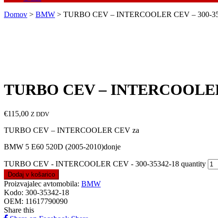
Domov
>
BMW
> TURBO CEV – INTERCOOLER CEV – 300-35
TURBO CEV – INTERCOOLER 
€
115,00
Z DDV
TURBO CEV – INTERCOOLER CEV za
BMW 5 E60 520D (2005-2010)donje
TURBO CEV - INTERCOOLER CEV - 300-35342-18 quantity
Dodaj v košarico
Proizvajalec avtomobila:
BMW
Kodo:
300-35342-18
OEM:
11617790090
Share this