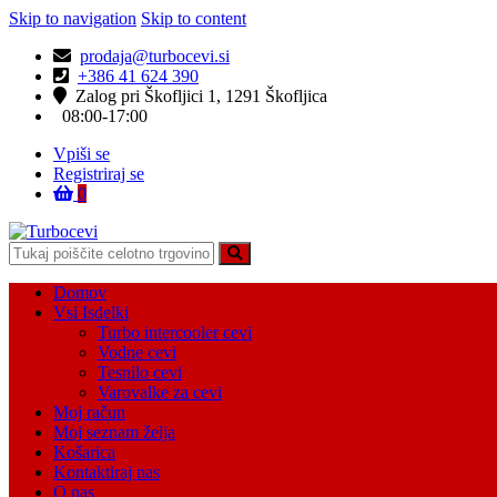
Skip to navigation
Skip to content
prodaja@turbocevi.si
+386 41 624 390
Zalog pri Škofljici 1, 1291 Škofljica
08:00-17:00
Vpiši se
Registriraj se
0
Turbocevi
Turbo ideal – turbo cevi
Domov
Vsi Isdelki
Turbo intercooler cevi
Vodne cevi
Tesnilo cevi
Varovalke za cevi
Moj račun
Moj seznam želja
Košarica
Kontaktiraj nas
O nas