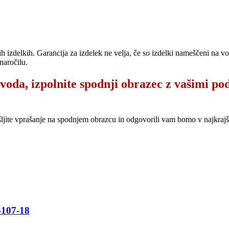
ih izdelkih. Garancija za izdelek ne velja, če so izdelki nameščeni na 
naročilu.
zvoda, izpolnite spodnji obrazec z vašimi po
šljite vprašanje na spodnjem obrazcu in odgovorili vam bomo v najkr
107-18