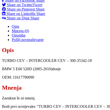
Share on Facebook
Share
Share on Twitter
Tweet
Share on Pinterest
Share
Share on LinkedIn
Share
Share on Digg
Share
Opis
Mnenja (0)
Opomba
Pošlji povpraševanje
Opis
TURBO CEV – INTERCOOLER CEV – 300-35342-18
BMW 5 E60 520D (2005-2010)donje
OEM: 11617790090
Mnenja
Zaenkrat še ni mnenj.
Bodi prvi ocenjevalec “TURBO CEV – INTERCOOLER CEV – 30