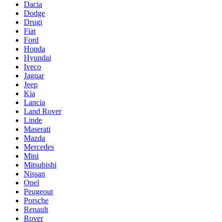
Dacia
Dodge
Drugi
Fiat
Ford
Honda
Hyundai
Iveco
Jaguar
Jeep
Kia
Lancia
Land Rover
Linde
Maserati
Mazda
Mercedes
Mini
Mitsubishi
Nissan
Opel
Peugeout
Porsche
Renault
Rover