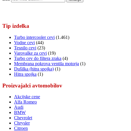
Tip izdelka
Turbo intercooler cevi
(1.461)
Vodne cevi
(44)
Tesnilo cevi
(23)
Varovalke za cevi
(19)
Turbo cev do filtera zraka
(4)
Membrana pokrova ventila motorja
(1)
Dušilka (hitra spojka)
(1)
Hitra spojka
(1)
Proizvajalci avtomobilov
Akcijske cene
Alfa Romeo
Audi
BMW
Chevrolet
Chrysler
Citroen