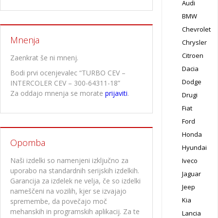
Audi
BMW
Chevrolet
Mnenja
Chrysler
Citroen
Zaenkrat še ni mnenj.
Dacia
Bodi prvi ocenjevalec “TURBO CEV –
Dodge
INTERCOLER CEV – 300-64311-18”
Za oddajo mnenja se morate
prijaviti
.
Drugi
Fiat
Ford
Honda
Opomba
Hyundai
Naši izdelki so namenjeni izključno za
Iveco
uporabo na standardnih serijskih izdelkih.
Jaguar
Garancija za izdelek ne velja, če so izdelki
Jeep
nameščeni na vozilih, kjer se izvajajo
Kia
spremembe, da povečajo moč
mehanskih in programskih aplikacij. Za te
Lancia