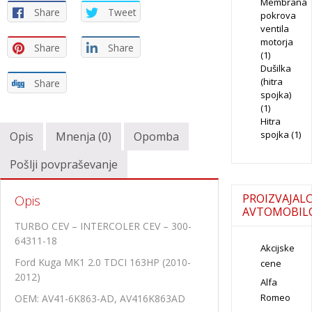
Membrana
Share
Tweet
pokrova
ventila
motorja
Share
Share
(1)
Dušilka
(hitra
Share
spojka)
(1)
Hitra
spojka
(1)
Opis
Mnenja (0)
Opomba
Pošlji povpraševanje
PROIZVAJALC
Opis
AVTOMOBIL
TURBO CEV – INTERCOLER CEV – 300-
64311-18
Akcijske
Ford Kuga MK1 2.0 TDCI 163HP (2010-
cene
2012)
Alfa
Romeo
OEM: AV41-6K863-AD, AV416K863AD