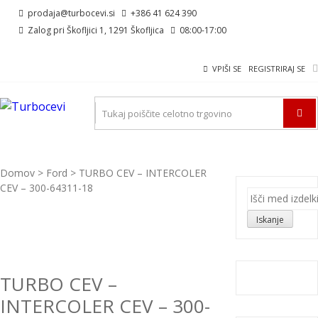
Skip
Skip
prodaja@turbocevi.si
+386 41 624 390
to
to
Zalog pri Škofljici 1, 1291 Škofljica
08:00-17:00
navigation
content
VPIŠI SE
REGISTRIRAJ SE
TURBOCEVI
Turbo ideal – turbo cevi
Domov
>
Ford
> TURBO CEV – INTERCOLER
CEV – 300-64311-18
Išči:
Iskanje
TURBO CEV –
INTERCOLER CEV – 300-