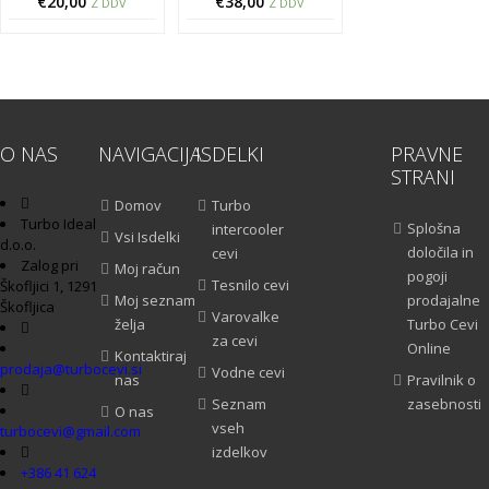
€
20,00
€
38,00
Z DDV
Z DDV
O NAS
NAVIGACIJA
ISDELKI
PRAVNE
STRANI
Domov
Turbo
Turbo Ideal
Splošna
intercooler
Vsi Isdelki
d.o.o.
določila in
cevi
Zalog pri
Moj račun
pogoji
Tesnilo cevi
Škofljici 1, 1291
Moj seznam
prodajalne
Škofljica
Varovalke
želja
Turbo Cevi
za cevi
Online
Kontaktiraj
prodaja@turbocevi.si
Vodne cevi
nas
Pravilnik o
Seznam
zasebnosti
O nas
vseh
turbocevi@gmail.com
izdelkov
+386 41 624