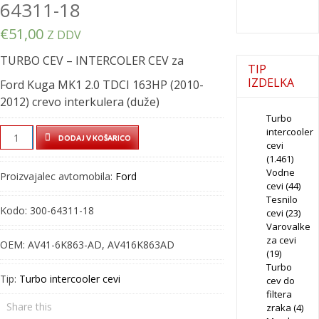
64311-18
€
51,00
Z DDV
TURBO CEV – INTERCOLER CEV za
TIP
IZDELKA
Ford Kuga MK1 2.0 TDCI 163HP (2010-
2012) crevo interkulera (duže)
Turbo
intercooler
TURBO
DODAJ V KOŠARICO
cevi
CEV
(1.461)
-
Vodne
Proizvajalec avtomobila:
Ford
INTERCOLER
cevi
(44)
Tesnilo
CEV
Kodo:
300-64311-18
cevi
(23)
-
Varovalke
300-
za cevi
OEM:
AV41-6K863-AD, AV416K863AD
64311-
(19)
Turbo
18
Tip:
Turbo intercooler cevi
cev do
quantity
filtera
Share this
zraka
(4)