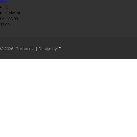
390
Delovni
čas: 08:00-
17:00
© 2026 - Turbocevi | Design by:
Fi