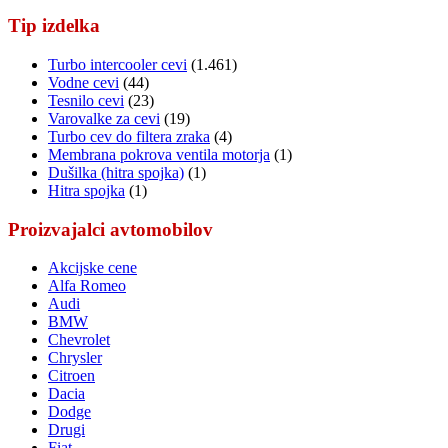
Tip izdelka
Turbo intercooler cevi
(1.461)
Vodne cevi
(44)
Tesnilo cevi
(23)
Varovalke za cevi
(19)
Turbo cev do filtera zraka
(4)
Membrana pokrova ventila motorja
(1)
Dušilka (hitra spojka)
(1)
Hitra spojka
(1)
Proizvajalci avtomobilov
Akcijske cene
Alfa Romeo
Audi
BMW
Chevrolet
Chrysler
Citroen
Dacia
Dodge
Drugi
Fiat