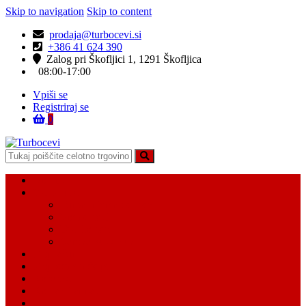
Skip to navigation
Skip to content
prodaja@turbocevi.si
+386 41 624 390
Zalog pri Škofljici 1, 1291 Škofljica
08:00-17:00
Vpiši se
Registriraj se
0
Turbocevi
Turbo ideal – turbo cevi
Domov
Vsi Isdelki
Turbo intercooler cevi
Vodne cevi
Tesnilo cevi
Varovalke za cevi
Moj račun
Moj seznam želja
Košarica
Kontaktiraj nas
O nas