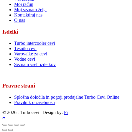
Moj račun
Moj seznam želja
Kontaktiraj nas
O nas
Isdelki
Turbo intercooler cevi
Tesnilo cevi
Varovalke za cevi
Vodne cevi
Seznam vseh izdelkov
Pravne strani
Splošna določila in pogoji prodajalne Turbo Cevi Online
Pravilnik o zasebnosti
© 2026 - Turbocevi | Design by:
Fi