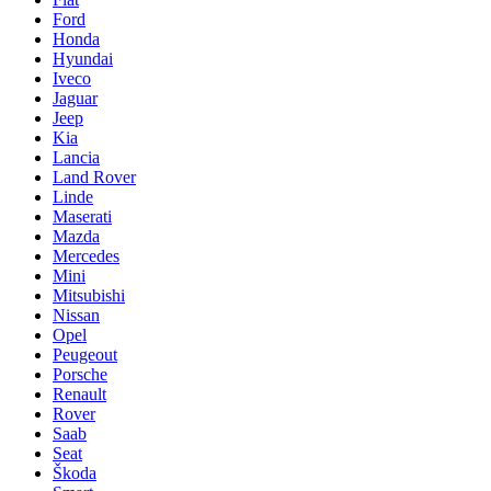
Ford
Honda
Hyundai
Iveco
Jaguar
Jeep
Kia
Lancia
Land Rover
Linde
Maserati
Mazda
Mercedes
Mini
Mitsubishi
Nissan
Opel
Peugeout
Porsche
Renault
Rover
Saab
Seat
Škoda