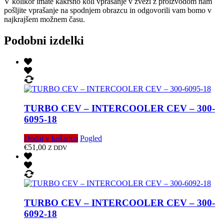
V kolikor imate kakršno koli vprašanje v zvezi z proizvodom nam
pošljite vprašanje na spodnjem obrazcu in odgovorili vam bomo v
najkrajšem možnem času.
Podobni izdelki
TURBO CEV – INTERCOOLER CEV – 300-
6095-18
Dodaj v košarico
Pogled
€
51,00
Z DDV
TURBO CEV – INTERCOOLER CEV – 300-
6092-18