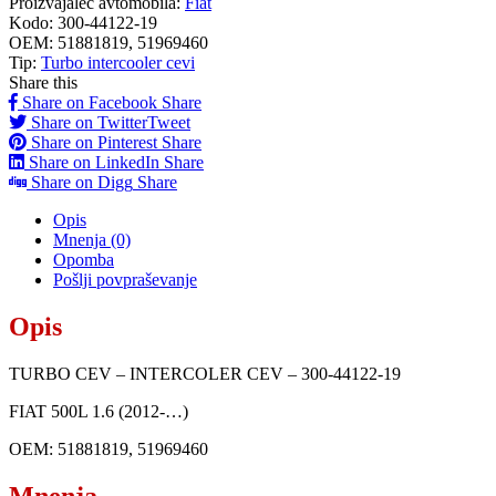
Proizvajalec avtomobila:
Fiat
Kodo:
300-44122-19
OEM:
51881819, 51969460
Tip:
Turbo intercooler cevi
Share this
Share on Facebook
Share
Share on Twitter
Tweet
Share on Pinterest
Share
Share on LinkedIn
Share
Share on Digg
Share
Opis
Mnenja (0)
Opomba
Pošlji povpraševanje
Opis
TURBO CEV – INTERCOLER CEV – 300-44122-19
FIAT 500L 1.6 (2012-…)
OEM: 51881819, 51969460
Mnenja