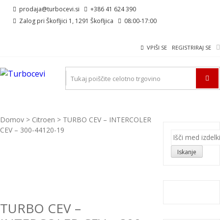
Skip
Skip
prodaja@turbocevi.si
+386 41 624 390
to
to
Zalog pri Škofljici 1, 1291 Škofljica
08:00-17:00
navigation
content
VPIŠI SE
REGISTRIRAJ SE
TURBOCEVI
Turbo ideal – turbo cevi
Domov
>
Citroen
> TURBO CEV – INTERCOLER
CEV – 300-44120-19
Išči:
Iskanje
TURBO CEV –