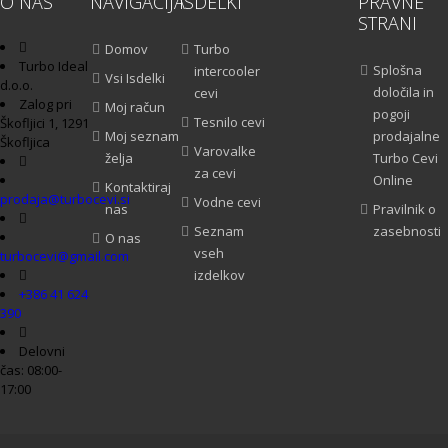
O NAS
NAVIGACIJA
ISDELKI
PRAVNE
STRANI
Domov
Turbo
Turbo Ideal
Splošna
intercooler
Vsi Isdelki
d.o.o.
določila in
cevi
Zalog pri
Moj račun
pogoji
Tesnilo cevi
Škofljici 1, 1291
Moj seznam
prodajalne
Škofljica
Varovalke
želja
Turbo Cevi
za cevi
Online
Kontaktiraj
prodaja@turbocevi.si
Vodne cevi
nas
Pravilnik o
Seznam
zasebnosti
O nas
vseh
turbocevi@gmail.com
izdelkov
+386 41 624
390
Delovni
čas: 08:00-
17:00