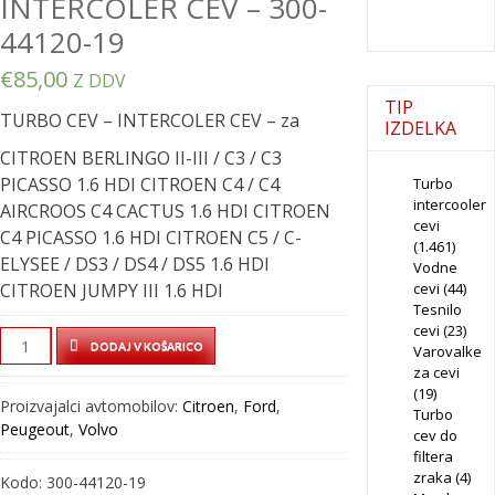
INTERCOLER CEV – 300-
44120-19
€
85,00
Z DDV
TIP
TURBO CEV – INTERCOLER CEV – za
IZDELKA
CITROEN BERLINGO II-III / C3 / C3
PICASSO 1.6 HDI CITROEN C4 / C4
Turbo
intercooler
AIRCROOS C4 CACTUS 1.6 HDI CITROEN
cevi
C4 PICASSO 1.6 HDI CITROEN C5 / C-
(1.461)
ELYSEE / DS3 / DS4 / DS5 1.6 HDI
Vodne
CITROEN JUMPY III 1.6 HDI
cevi
(44)
Tesnilo
cevi
(23)
TURBO
DODAJ V KOŠARICO
Varovalke
CEV
za cevi
-
(19)
Proizvajalci avtomobilov:
Citroen
,
Ford
,
Turbo
INTERCOLER
Peugeout
,
Volvo
cev do
CEV
filtera
-
zraka
(4)
Kodo:
300-44120-19