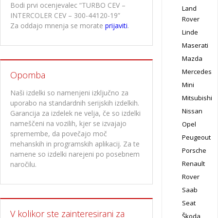
Bodi prvi ocenjevalec “TURBO CEV –
Land
INTERCOLER CEV – 300-44120-19”
Rover
Za oddajo mnenja se morate
prijaviti
.
Linde
Maserati
Mazda
Mercedes
Opomba
Mini
Naši izdelki so namenjeni izključno za
Mitsubishi
uporabo na standardnih serijskih izdelkih.
Nissan
Garancija za izdelek ne velja, če so izdelki
nameščeni na vozilih, kjer se izvajajo
Opel
spremembe, da povečajo moč
Peugeout
mehanskih in programskih aplikacij. Za te
Porsche
namene so izdelki narejeni po posebnem
Renault
naročilu.
Rover
Saab
Seat
V kolikor ste zainteresirani za
Škoda