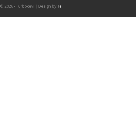
© 2026 - Turbocevi | Design by:
Fi