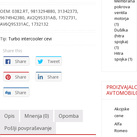
300-
Membrana
pokrova
44120-
OEM:
0382.RT, 9813294880, 31342373,
ventila
19
9674942380, AV2Q9S331AB, 1732731,
motorja
quantity
AV6Q9S331AC, 1732132
(1)
Dušilka
(hitra
Tip:
Turbo intercooler cevi
spojka)
(1)
Share this
Hitra
spojka
(1)
Share
Tweet
Share
Share
PROIZVAJALC
Share
AVTOMOBIL
Akcijske
Opis
Mnenja (0)
Opomba
cene
Alfa
Pošlji povpraševanje
Romeo