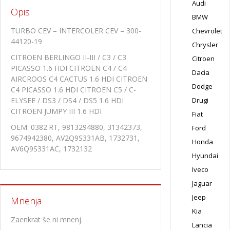
Audi
Opis
BMW
TURBO CEV – INTERCOLER CEV – 300-
Chevrolet
44120-19
Chrysler
CITROEN BERLINGO II-III / C3 / C3
Citroen
PICASSO 1.6 HDI CITROEN C4 / C4
Dacia
AIRCROOS C4 CACTUS 1.6 HDI CITROEN
Dodge
C4 PICASSO 1.6 HDI CITROEN C5 / C-
ELYSEE / DS3 / DS4 / DS5 1.6 HDI
Drugi
CITROEN JUMPY III 1.6 HDI
Fiat
OEM: 0382.RT, 9813294880, 31342373,
Ford
9674942380, AV2Q9S331AB, 1732731,
Honda
AV6Q9S331AC, 1732132
Hyundai
Iveco
Jaguar
Jeep
Mnenja
Kia
Zaenkrat še ni mnenj.
Lancia