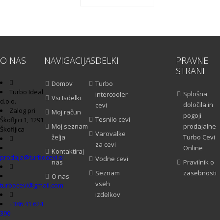
O NAS
NAVIGACIJA
ISDELKI
PRAVNE
STRANI
Domov
Turbo
Turbo Ideal
Splošna
intercooler
Vsi Isdelki
d.o.o.
določila in
cevi
Zalog pri
Moj račun
pogoji
Tesnilo cevi
Škofljici 1, 1291
Moj seznam
prodajalne
Škofljica
Varovalke
želja
Turbo Cevi
za cevi
Online
Kontaktiraj
prodaja@turbocevi.si
Vodne cevi
nas
Pravilnik o
Seznam
zasebnosti
O nas
vseh
turbocevi@gmail.com
izdelkov
+386 41 624
390