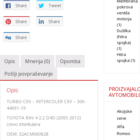
Membrana
Share
Tweet
pokrova
ventila
motorja
Share
Share
(1)
Dušilka
(hitra
Share
spojka)
(1)
Hitra
spojka
(1)
Opis
Mnenja (0)
Opomba
Pošlji povpraševanje
PROIZVAJALC
Opis
AVTOMOBIL
TURBO CEV – INTERCOLER CEV – 300-
44091-19
Akcijske
TOYOTA RAV 4 2.2 D4D (2005-2012)
cene
crevo interkulera
Alfa
Romeo
OEM: 32ACM060828