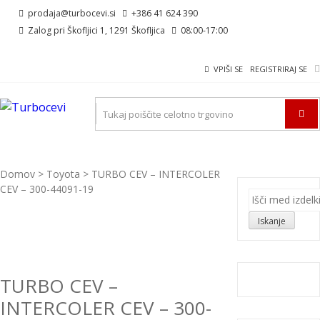
Skip
Skip
prodaja@turbocevi.si
+386 41 624 390
to
to
Zalog pri Škofljici 1, 1291 Škofljica
08:00-17:00
navigation
content
VPIŠI SE
REGISTRIRAJ SE
TURBOCEVI
Turbo ideal – turbo cevi
Domov
>
Toyota
> TURBO CEV – INTERCOLER
CEV – 300-44091-19
Išči:
Iskanje
TURBO CEV –
INTERCOLER CEV – 300-