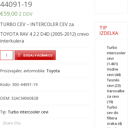
44091-19
€
59,00
Z DDV
TURBO CEV – INTERCOLER CEV za
TIP
IZDELKA
TOYOTA RAV 4 2.2 D4D (2005-2012) crevo
interkulera
Turbo
intercooler
TURBO
DODAJ V KOŠARICO
cevi
CEV
(1.461)
-
Vodne
Proizvajalec avtomobila:
Toyota
INTERCOLER
cevi
(44)
Tesnilo
CEV
Kodo:
300-44091-19
cevi
(23)
-
Varovalke
300-
za cevi
OEM:
32ACM060828
44091-
(19)
Turbo
19
Tip:
Turbo intercooler cevi
cev do
quantity
filtera
Share this
zraka
(4)