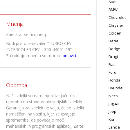
Audi
BMW
Chevrolet
Mnenja
Chrysler
Citroen
Zaenkrat še ni mnenj.
Dacia
Bodi prvi ocenjevalec “TURBO CEV –
Dodge
INTERCOLER CEV – 300-44091-19”
Za oddajo mnenja se morate
prijaviti
.
Drugi
Fiat
Ford
Honda
Opomba
Hyundai
Naši izdelki so namenjeni izključno za
Iveco
uporabo na standardnih serijskih izdelkih.
Jaguar
Garancija za izdelek ne velja, če so izdelki
Jeep
nameščeni na vozilih, kjer se izvajajo
Kia
spremembe, da povečajo moč
mehanskih in programskih aplikacij. Za te
Lancia