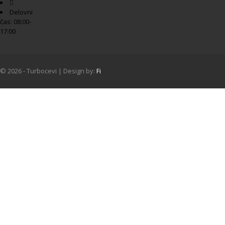
Delovni
čas: 08:00-
17:00
© 2026 - Turbocevi | Design by:
Fi