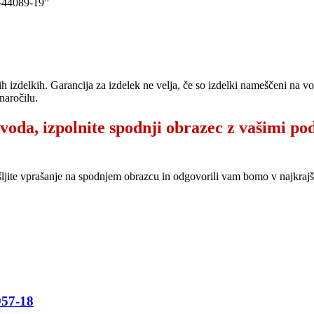
44089-19”
ih izdelkih. Garancija za izdelek ne velja, če so izdelki nameščeni na 
naročilu.
zvoda, izpolnite spodnji obrazec z vašimi po
šljite vprašanje na spodnjem obrazcu in odgovorili vam bomo v najkr
57-18