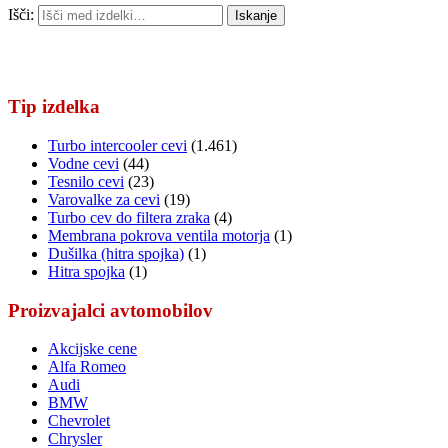
Išči:
Iskanje
Tip izdelka
Turbo intercooler cevi
(1.461)
Vodne cevi
(44)
Tesnilo cevi
(23)
Varovalke za cevi
(19)
Turbo cev do filtera zraka
(4)
Membrana pokrova ventila motorja
(1)
Dušilka (hitra spojka)
(1)
Hitra spojka
(1)
Proizvajalci avtomobilov
Akcijske cene
Alfa Romeo
Audi
BMW
Chevrolet
Chrysler