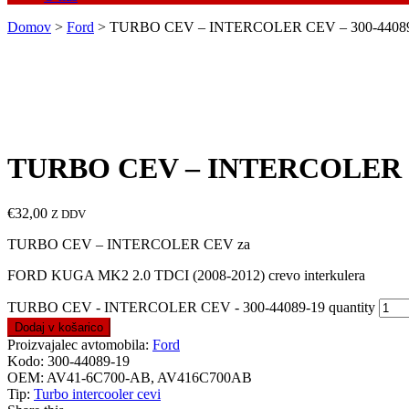
Domov
>
Ford
> TURBO CEV – INTERCOLER CEV – 300-4408
TURBO CEV – INTERCOLER CE
€
32,00
Z DDV
TURBO CEV – INTERCOLER CEV za
FORD KUGA MK2 2.0 TDCI (2008-2012) crevo interkulera
TURBO CEV - INTERCOLER CEV - 300-44089-19 quantity
Dodaj v košarico
Proizvajalec avtomobila:
Ford
Kodo:
300-44089-19
OEM:
AV41-6C700-AB, AV416C700AB
Tip:
Turbo intercooler cevi