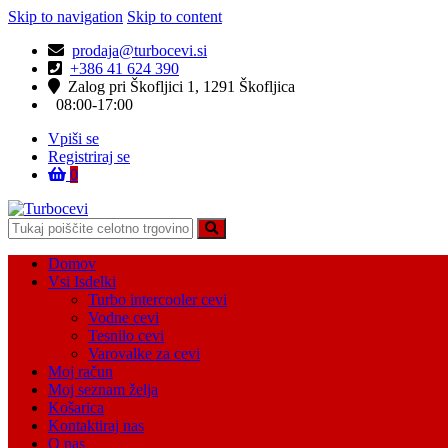
Skip to navigation
Skip to content
prodaja@turbocevi.si
+386 41 624 390
Zalog pri Škofljici 1, 1291 Škofljica
08:00-17:00
Vpiši se
Registriraj se
0
Turbocevi
Turbo ideal – turbo cevi
Domov
Vsi Isdelki
Turbo intercooler cevi
Vodne cevi
Tesnilo cevi
Varovalke za cevi
Moj račun
Moj seznam želja
Košarica
Kontaktiraj nas
O nas