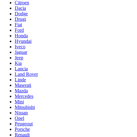
Citroen
Dacia
Dodge
Drugi
Fiat
Ford
Honda
Hyundai
Iveco
Jaguar
Jeep
Kia
Lancia
Land Rover
Linde
Maserati
Mazda
Mercedes
Mini
Mitsubishi
Nissan
Opel
Peugeout
Porsche
Renault