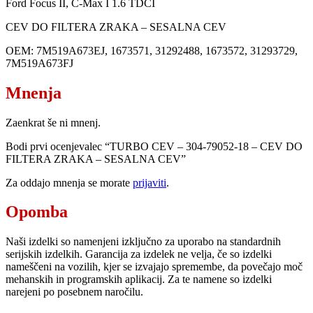
Ford Focus II, C-Max I 1.6 TDCI
CEV DO FILTERA ZRAKA – SESALNA CEV
OEM: 7M519A673EJ, 1673571, 31292488, 1673572, 31293729,
7M519A673FJ
Mnenja
Zaenkrat še ni mnenj.
Bodi prvi ocenjevalec “TURBO CEV – 304-79052-18 – CEV DO
FILTERA ZRAKA – SESALNA CEV”
Za oddajo mnenja se morate
prijaviti
.
Opomba
Naši izdelki so namenjeni izključno za uporabo na standardnih
serijskih izdelkih. Garancija za izdelek ne velja, če so izdelki
nameščeni na vozilih, kjer se izvajajo spremembe, da povečajo moč
mehanskih in programskih aplikacij. Za te namene so izdelki
narejeni po posebnem naročilu.