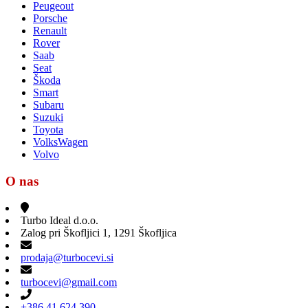
Peugeout
Porsche
Renault
Rover
Saab
Seat
Škoda
Smart
Subaru
Suzuki
Toyota
VolksWagen
Volvo
O nas
Turbo Ideal d.o.o.
Zalog pri Škofljici 1, 1291 Škofljica
prodaja@turbocevi.si
turbocevi@gmail.com
+386 41 624 390