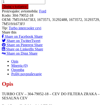
TURBO
CEV
Dodaj v košarico
–
Proizvajalec avtomobila:
Ford
304-
Kodo:
304-79052-18
79052-
OEM:
7M519A673EJ, 1673571, 31292488, 1673572, 31293729,
18
7M519A673FJ
–
Tip:
Turbo intercooler cevi
CEV
Share this
DO
Share on Facebook
Share
FILTERA
Share on Twitter
Tweet
ZRAKA
Share on Pinterest
Share
-
Share on LinkedIn
Share
SESALNA
Share on Digg
Share
CEV
quantity
Opis
Mnenja (0)
Opomba
Pošlji povpraševanje
Opis
TURBO CEV – 304-79052-18 – CEV DO FILTERA ZRAKA –
SESALNA CEV