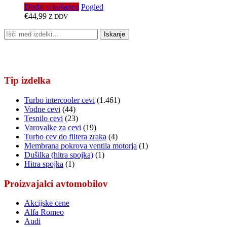
Dodaj v košarico
Pogled
€
44,99
Z DDV
Išči:
Iskanje
Tip izdelka
Turbo intercooler cevi
(1.461)
Vodne cevi
(44)
Tesnilo cevi
(23)
Varovalke za cevi
(19)
Turbo cev do filtera zraka
(4)
Membrana pokrova ventila motorja
(1)
Dušilka (hitra spojka)
(1)
Hitra spojka
(1)
Proizvajalci avtomobilov
Akcijske cene
Alfa Romeo
Audi