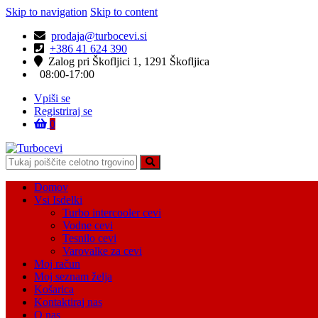
Skip to navigation
Skip to content
prodaja@turbocevi.si
+386 41 624 390
Zalog pri Škofljici 1, 1291 Škofljica
08:00-17:00
Vpiši se
Registriraj se
0
Turbocevi
Turbo ideal – turbo cevi
Domov
Vsi Isdelki
Turbo intercooler cevi
Vodne cevi
Tesnilo cevi
Varovalke za cevi
Moj račun
Moj seznam želja
Košarica
Kontaktiraj nas
O nas