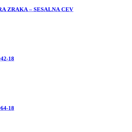
TERA ZRAKA – SESALNA CEV
42-18
64-18