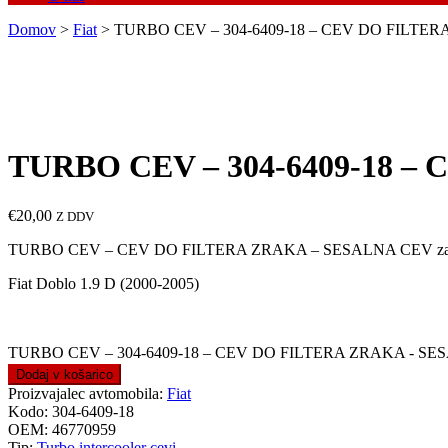
Domov
>
Fiat
> TURBO CEV – 304-6409-18 – CEV DO FILTE
TURBO CEV – 304-6409-18 –
€
20,00
Z DDV
TURBO CEV – CEV DO FILTERA ZRAKA – SESALNA CEV z
Fiat Doblo 1.9 D (2000-2005)
TURBO CEV – 304-6409-18 – CEV DO FILTERA ZRAKA - SES
Dodaj v košarico
Proizvajalec avtomobila:
Fiat
Kodo:
304-6409-18
OEM:
46770959
Tip:
Turbo intercooler cevi