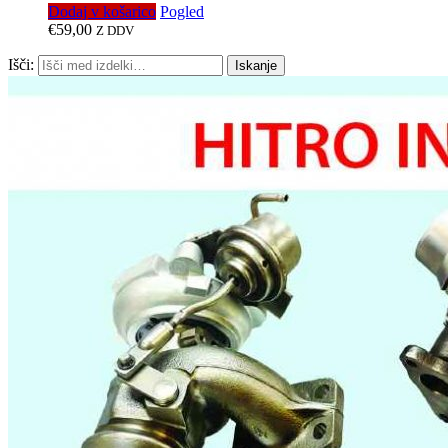
Dodaj v košarico
Pogled
€
59,00
Z DDV
Išči:
Iskanje