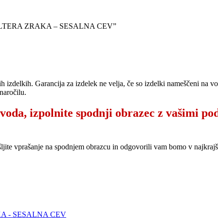
O FILTERA ZRAKA – SESALNA CEV”
ih izdelkih. Garancija za izdelek ne velja, če so izdelki nameščeni na 
naročilu.
zvoda, izpolnite spodnji obrazec z vašimi po
šljite vprašanje na spodnjem obrazcu in odgovorili vam bomo v najkr