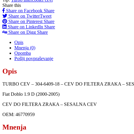
Share this
Share on Facebook
Share
Share on Twitter
Tweet
Share on Pinterest
Share
Share on LinkedIn
Share
Share on Digg
Share
Opis
Mnenja (0)
Opomba
Pošlji povpraševanje
Opis
TURBO CEV – 304-6409-18 – CEV DO FILTERA ZRAKA – S
Fiat Doblo 1.9 D (2000-2005)
CEV DO FILTERA ZRAKA – SESALNA CEV
OEM: 46770959
Mnenja