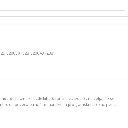
9-25 8200907828 8200497288”
dardnih serijskih izdelkih. Garancija za izdelek ne velja, če so
membe, da povečajo moč mehanskih in programskih aplikacij. Za te