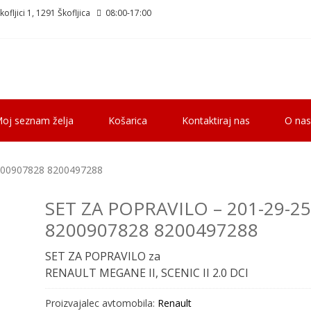
ofljici 1, 1291 Škofljica
08:00-17:00
oj seznam želja
Košarica
Kontaktiraj nas
O nas
200907828 8200497288
SET ZA POPRAVILO – 201-29-25
8200907828 8200497288
SET ZA POPRAVILO za
RENAULT MEGANE II, SCENIC II 2.0 DCI
Proizvajalec avtomobila:
Renault