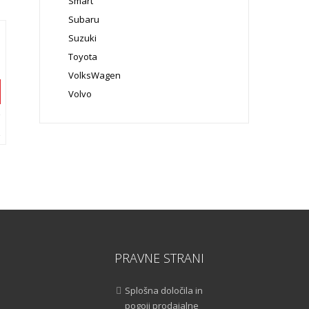
Smart
Subaru
Suzuki
Toyota
VolksWagen
Volvo
PRAVNE STRANI
Splošna določila in
pogoji prodajalne