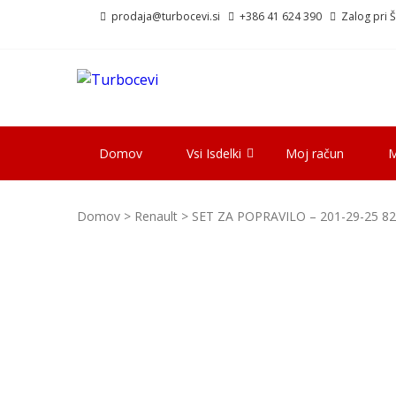
Skip
Skip
prodaja@turbocevi.si
+386 41 624 390
Zalog pri Šk
to
to
navigation
content
TURBOCEVI
Turbo ideal – turbo cevi
Domov
Vsi Isdelki
Moj račun
M
Domov
>
Renault
> SET ZA POPRAVILO – 201-29-25 8