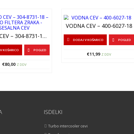
VODNA CEV – 400-6027-18
TURBO CEV – 304-8731-18 – CEV DO FILTERA ZRAKA – SESALNA CEV
DODAJ V KOŠARICO
POGLED
V KOŠARICO
POGLED
€
11,99
Z DDV
€
80,00
Z DDV
A
ISDELKI
Turbo intercooler cevi