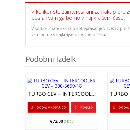
V kolikor ste zainteresirani za nakup proiz
poslali vam ga bomo v naj krajšem času.
V kolikor imate kakršno koli vprašanje v zvezi z pr
vam bomo v najkrajšem možnem času.
Podobni Izdelki
TURBO CEV – INTERCOOLER CEV – 300-5659-18
DODAJ V KOŠARICO
POGLED
DODAJ 
€
72,00
Z DDV