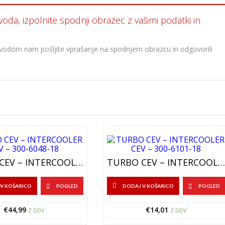
voda, izpolnite spodnji obrazec z vašimi podatki in
oizvodom nam pošljite vprašanje na spodnjem obrazcu in odgovorili
TURBO CEV – INTERCOOLER CEV – 300-6048-18
TURBO CEV – INTERCOOLER CEV – 300-6101-18
V KOŠARICO
POGLED
DODAJ V KOŠARICO
POGLED
€
44,99
€
14,01
Z DDV
Z DDV