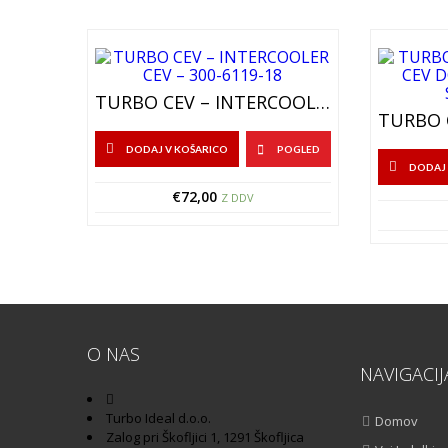
TURBO CEV – INTERCOOLER CEV – 300-6119-18
DODAJ V KOŠARICO
POGLED
DODAJ 
€
72,00
Z DDV
O NAS
NAVIGACIJ
Turbo Ideal d.o.o.
Domov
Zalog pri Škofljici 1, 1291 Škofljica