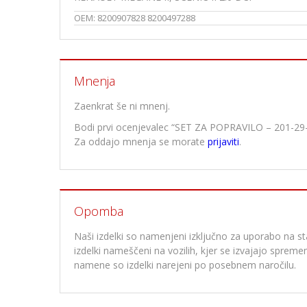
OEM:
8200907828 8200497288
Mnenja
Zaenkrat še ni mnenj.
Bodi prvi ocenjevalec “SET ZA POPRAVILO – 201-2
Za oddajo mnenja se morate
prijaviti
.
Opomba
Naši izdelki so namenjeni izključno za uporabo na stan
izdelki nameščeni na vozilih, kjer se izvajajo spre
namene so izdelki narejeni po posebnem naročilu.