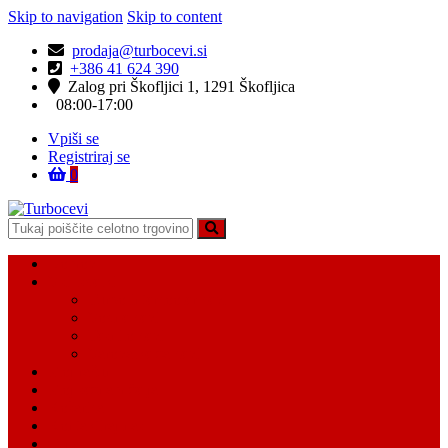
Skip to navigation
Skip to content
prodaja@turbocevi.si
+386 41 624 390
Zalog pri Škofljici 1, 1291 Škofljica
08:00-17:00
Vpiši se
Registriraj se
0
Turbocevi
Turbo ideal – turbo cevi
Domov
Vsi Isdelki
Turbo intercooler cevi
Vodne cevi
Tesnilo cevi
Varovalke za cevi
Moj račun
Moj seznam želja
Košarica
Kontaktiraj nas
O nas