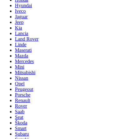
Hyundai
Iveco
Jaguar
Jeep
Kia
Lancia
Land Rover
Linde
Maserati
Mazda
Mercedes
Mini
Mitsubishi
Nissan
Opel
Peugeout
Porsche
Renault
Rover
Saab
Seat
Škoda
Smart
Subaru