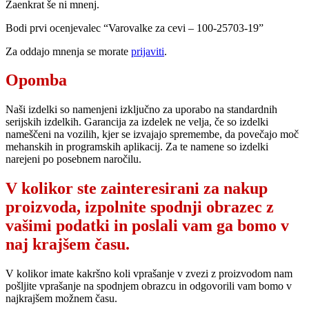
Zaenkrat še ni mnenj.
Bodi prvi ocenjevalec “Varovalke za cevi – 100-25703-19”
Za oddajo mnenja se morate
prijaviti
.
Opomba
Naši izdelki so namenjeni izključno za uporabo na standardnih
serijskih izdelkih. Garancija za izdelek ne velja, če so izdelki
nameščeni na vozilih, kjer se izvajajo spremembe, da povečajo moč
mehanskih in programskih aplikacij. Za te namene so izdelki
narejeni po posebnem naročilu.
V kolikor ste zainteresirani za nakup
proizvoda, izpolnite spodnji obrazec z
vašimi podatki in poslali vam ga bomo v
naj krajšem času.
V kolikor imate kakršno koli vprašanje v zvezi z proizvodom nam
pošljite vprašanje na spodnjem obrazcu in odgovorili vam bomo v
najkrajšem možnem času.