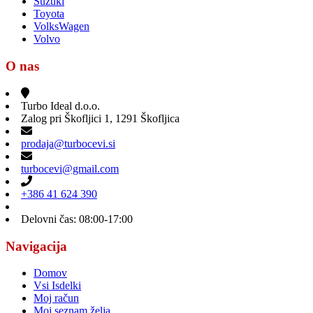
Suzuki
Toyota
VolksWagen
Volvo
O nas
Turbo Ideal d.o.o.
Zalog pri Škofljici 1, 1291 Škofljica
prodaja@turbocevi.si
turbocevi@gmail.com
+386 41 624 390
Delovni čas: 08:00-17:00
Navigacija
Domov
Vsi Isdelki
Moj račun
Moj seznam želja