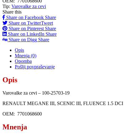
OEM:
7701068600
Tip:
Varovalke za cevi
Share this
Share on Facebook
Share
Share on Twitter
Tweet
Share on Pinterest
Share
Share on LinkedIn
Share
Share on Digg
Share
Opis
Mnenja (0)
Opomba
Pošlji povpraševanje
Opis
Varovalke za cevi – 100-25703-19
RENAULT MEGANE III, SCENIC III, FLUENCE 1.5 DCI
OEM: 7701068600
Mnenja