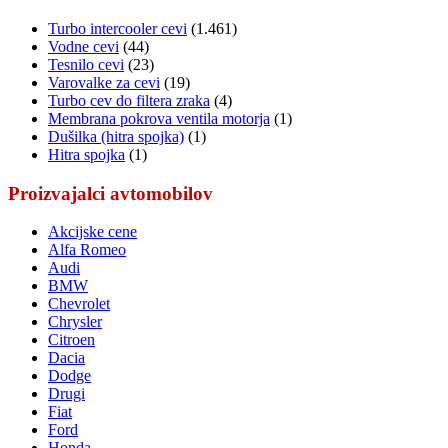
Turbo intercooler cevi
(1.461)
Vodne cevi
(44)
Tesnilo cevi
(23)
Varovalke za cevi
(19)
Turbo cev do filtera zraka
(4)
Membrana pokrova ventila motorja
(1)
Dušilka (hitra spojka)
(1)
Hitra spojka
(1)
Proizvajalci avtomobilov
Akcijske cene
Alfa Romeo
Audi
BMW
Chevrolet
Chrysler
Citroen
Dacia
Dodge
Drugi
Fiat
Ford
Honda