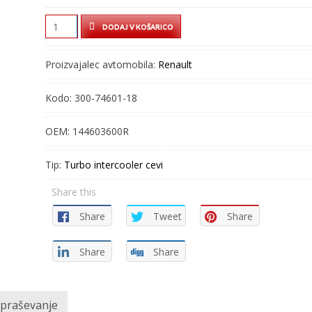
TURBO
DODAJ V KOŠARICO
CEV
–
Proizvajalec avtomobila:
Renault
INTERCOOLER
CEV
Kodo:
300-74601-18
–
300-
OEM:
144603600R
74601-
18
Tip:
Turbo intercooler cevi
quantity
Share this
Share
Tweet
Share
Share
Share
vpraševanje