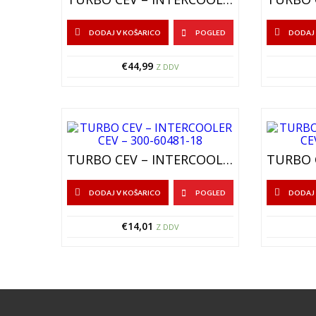
DODAJ V KOŠARICO
POGLED
DODAJ 
€
44,99
Z DDV
TURBO CEV – INTERCOOLER CEV – 300-60481-18
DODAJ V KOŠARICO
POGLED
DODAJ 
€
14,01
Z DDV