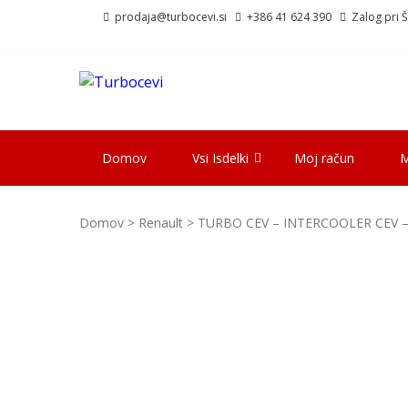
Skip
Skip
prodaja@turbocevi.si
+386 41 624 390
Zalog pri Šk
to
to
navigation
content
TURBOCEVI
Turbo ideal – turbo cevi
Domov
Vsi Isdelki
Moj račun
M
Domov
>
Renault
> TURBO CEV – INTERCOOLER CEV –