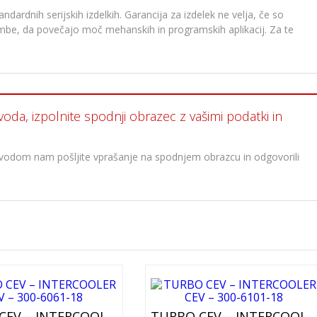
dardnih serijskih izdelkih. Garancija za izdelek ne velja, če so
membe, da povečajo moč mehanskih in programskih aplikacij. Za te
voda, izpolnite spodnji obrazec z vašimi podatki in
oizvodom nam pošljite vprašanje na spodnjem obrazcu in odgovorili
TURBO CEV – INTERCOOLER CEV – 300-6061-18
TURBO CEV – INTERCOOLER CEV – 300-6101-18