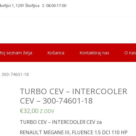
ofljici 1, 1291 Škofljica
08:00-17:00
oj seznam želja
Košarica
Kontaktiraj nas
O nas
 300-74601-18
TURBO CEV – INTERCOOLER
CEV – 300-74601-18
€
32,00
Z DDV
TURBO CEV – INTERCOOLER CEV za
RENAULT MEGANE III, FLUENCE 1.5 DCI 110 HP