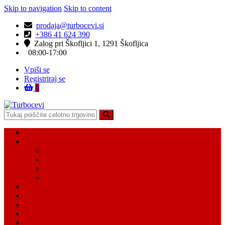
Skip to navigation
Skip to content
prodaja@turbocevi.si
+386 41 624 390
Zalog pri Škofljici 1, 1291 Škofljica
08:00-17:00
Vpiši se
Registriraj se
0
Turbocevi
Turbo ideal – turbo cevi
Domov
Vsi Isdelki
Turbo intercooler cevi
Vodne cevi
Tesnilo cevi
Varovalke za cevi
Moj račun
Moj seznam želja
Košarica
Kontaktiraj nas
O nas