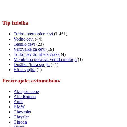
Tip izdelka
Turbo intercooler cevi
(1.461)
Vodne cevi
(44)
Tesnilo cevi
(23)
Varovalke za cevi
(19)
Turbo cev do filtera zraka
(4)
Membrana pokrova ventila motorja
(1)
Dušilka (hitra spojka)
(1)
Hitra spojka
(1)
Proizvajalci avtomobilov
Akcijske cene
Alfa Romeo
Audi
BMW
Chevrolet
Chrysler
Citroen