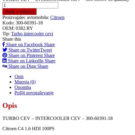
Dodaj v košarico
Proizvajalec avtomobila:
Citroen
Kodo:
300-60391-18
OEM:
0382.RY
Tip:
Turbo intercooler cevi
Share this
Share on Facebook
Share
Share on Twitter
Tweet
Share on Pinterest
Share
Share on LinkedIn
Share
Share on Digg
Share
Opis
Mnenja (0)
Opomba
Pošlji povpraševanje
Opis
TURBO CEV – INTERCOOLER CEV – 300-60391-18
Citroen C4 1.6 HDI 100PS