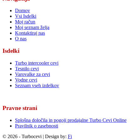
Domov
Vsi Isdelki
Moj račun
Moj seznam želja
Kontaktiraj nas
O nas
Isdelki
Turbo intercooler cevi
Tesnilo cevi
Varovalke za cevi
Vodne cevi
Seznam vseh izdelkov
Pravne strani
Splošna določila in pogoji prodajalne Turbo Cevi Online
Pravilnik o zasebnosti
© 2026 - Turbocevi | Design by:
Fi