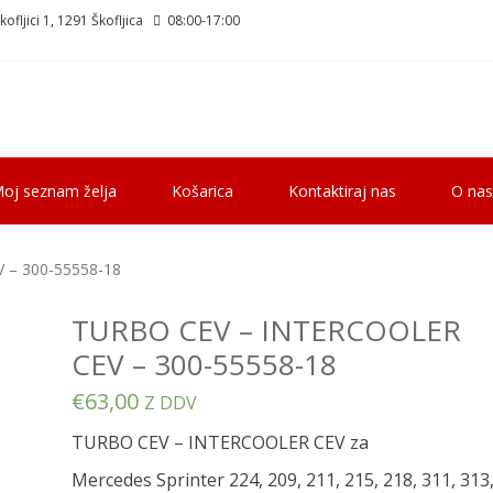
ofljici 1, 1291 Škofljica
08:00-17:00
oj seznam želja
Košarica
Kontaktiraj nas
O nas
 – 300-55558-18
TURBO CEV – INTERCOOLER
CEV – 300-55558-18
€
63,00
Z DDV
TURBO CEV – INTERCOOLER CEV za
Mercedes Sprinter 224, 209, 211, 215, 218, 311, 313