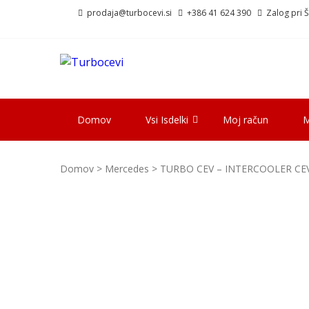
Skip
Skip
prodaja@turbocevi.si
+386 41 624 390
Zalog pri Šk
to
to
navigation
content
TURBOCEVI
Turbo ideal – turbo cevi
Domov
Vsi Isdelki
Moj račun
M
Domov
>
Mercedes
> TURBO CEV – INTERCOOLER CEV