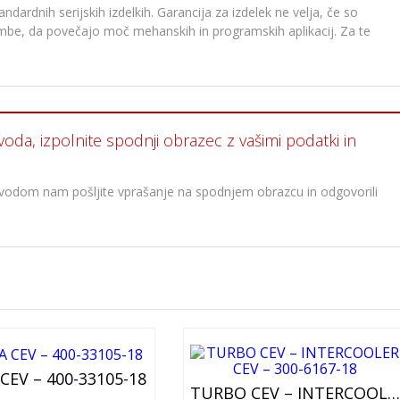
dardnih serijskih izdelkih. Garancija za izdelek ne velja, če so
membe, da povečajo moč mehanskih in programskih aplikacij. Za te
voda, izpolnite spodnji obrazec z vašimi podatki in
oizvodom nam pošljite vprašanje na spodnjem obrazcu in odgovorili
EV – 400-33105-18
TURBO CEV – INTERCOOLER CEV – 300-6167-18