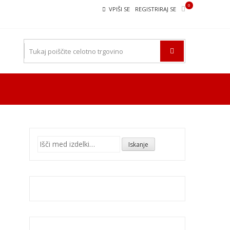
0
VPIŠI SE
REGISTRIRAJ SE
Išči:
Iskanje
,