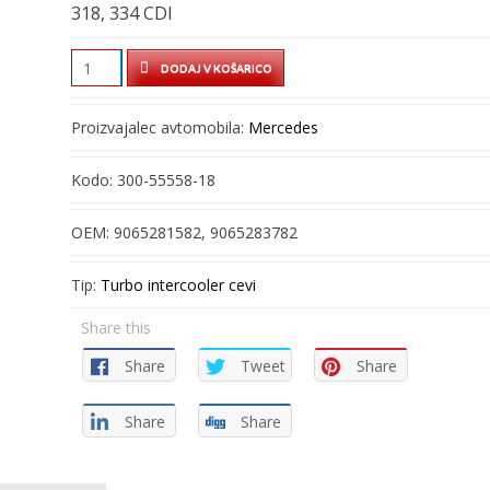
318, 334 CDI
TURBO
DODAJ V KOŠARICO
CEV
–
Proizvajalec avtomobila:
Mercedes
INTERCOOLER
CEV
Kodo:
300-55558-18
–
300-
OEM:
9065281582, 9065283782
55558-
18
Tip:
Turbo intercooler cevi
quantity
Share this
Share
Tweet
Share
Share
Share