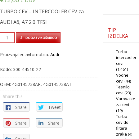
Z DDV
TURBO CEV – INTERCOOLER CEV za
AUDI A6, A7 2.0 TFSI
TIP
TURBO
IZDELKA
DODAJ V KOŠARICO
CEV
-
Turbo
Proizvajalec avtomobila:
Audi
intercooler
INTERCOOLER
cevi
CEV
Kodo:
300-44510-22
(1.461)
-
Vodne
300-
cevi
(44)
OEM:
4G0145738AR, 4G0145738AT
Tesnilo
44510-
cevi
(23)
22
Share this
Varovalke
quantity
za cevi
Share
Tweet
(19)
Turbo
cev do
Share
Share
filtera
zraka
(4)
Share