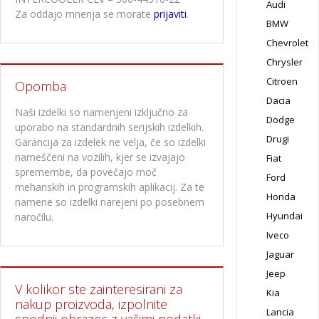
Audi
Za oddajo mnenja se morate
prijaviti
.
BMW
Chevrolet
Chrysler
Citroen
Opomba
Dacia
Naši izdelki so namenjeni izključno za
Dodge
uporabo na standardnih serijskih izdelkih.
Drugi
Garancija za izdelek ne velja, če so izdelki
nameščeni na vozilih, kjer se izvajajo
Fiat
spremembe, da povečajo moč
Ford
mehanskih in programskih aplikacij. Za te
Honda
namene so izdelki narejeni po posebnem
Hyundai
naročilu.
Iveco
Jaguar
Jeep
V kolikor ste zainteresirani za
Kia
nakup proizvoda, izpolnite
Lancia