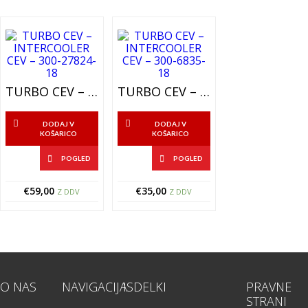
TURBO CEV – INTERCOOLER CEV – 301-27824-18
TURBO CEV – INTERCOOLER CEV – 300-6835-18
DODAJ V
DODAJ V
KOŠARICO
KOŠARICO
POGLED
POGLED
€
59,00
€
35,00
Z DDV
Z DDV
O NAS
NAVIGACIJA
ISDELKI
PRAVNE
STRANI