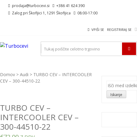
Skip
Skip
prodaja@turbocevi.si
+386 41 624 390
to
to
Zalog pri Škofljici 1, 1291 Škofljica
08:00-17:00
navigation
content
VPIŠI SE
REGISTRIRAJ SE
TURBOCEVI
Turbo ideal – turbo cevi
Domov
>
Audi
> TURBO CEV – INTERCOOLER
CEV – 300-44510-22
Išči:
Iskanje
TURBO CEV –
INTERCOOLER CEV –
300-44510-22
€
72,00