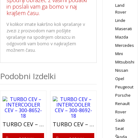
spodnji obrazec z vašimi podatki
Land
in poslali vam ga bomo v naj
krajšem času.
Rover
Linde
V kolikor imate kakršno koli vprašanje v
Maserati
zvezi z proizvodom nam pošljite
vprašanje na spodnjem obrazcu in
Mazda
odgovorili vam bomo v najkrajšem
Mercedes
možnem času.
Mini
Mitsubishi
Nissan
Podobni Izdelki
Opel
Peugeout
Porsche
Renault
Rover
Saab
TURBO CEV – INTERCOOLER CEV – 300-8652-18
TURBO CEV – INTERCOOLER CEV – 300-8692-18
Seat
Škoda