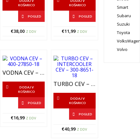
DODAJ V
DODAJ V
KOŠARICO
KOŠARICO
Smart
Subaru
POGLED
POGLED
Suzuki
€
38,00
€
11,99
Z DDV
Z DDV
Toyota
VolksWage
Volvo
VODNA CEV – 400-27850-18
TURBO CEV – INTERCOOLER CEV – 300-8651-18
DODAJ V
KOŠARICO
DODAJ V
POGLED
KOŠARICO
POGLED
€
16,99
Z DDV
€
40,99
Z DDV