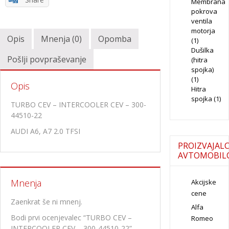
Membrana
pokrova
ventila
motorja
Opis
Mnenja (0)
Opomba
(1)
Dušilka
Pošlji povpraševanje
(hitra
spojka)
(1)
Opis
Hitra
spojka
(1)
TURBO CEV – INTERCOOLER CEV – 300-
44510-22
AUDI A6, A7 2.0 TFSI
PROIZVAJALC
AVTOMOBIL
Mnenja
Akcijske
cene
Zaenkrat še ni mnenj.
Alfa
Bodi prvi ocenjevalec “TURBO CEV –
Romeo
INTERCOOLER CEV – 300-44510-22”