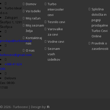
Domov
Turbo
Turbo Ideal
Splošna
intercooler
Vsi Isdelki
d.o.o.
določila in
cevi
Zalog pri
Moj račun
pogoji
Tesnilo cevi
Škofljici 1, 1291
Moj seznam
prodajalne
Škofljica
Varovalke
želja
Turbo Cevi
za cevi
Online
Kontaktiraj
prodaja@turbocevi.si
Vodne cevi
nas
Pravilnik o
Seznam
zasebnosti
O nas
vseh
turbocevi@gmail.com
izdelkov
+386 41 624
390
Delovni
čas: 08:00-
17:00
© 2026 - Turbocevi | Design by:
Fi