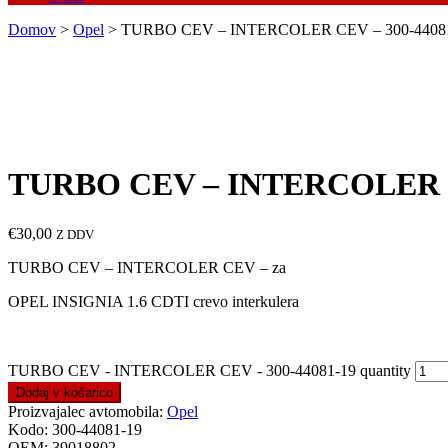
Domov
>
Opel
> TURBO CEV – INTERCOLER CEV – 300-4408
TURBO CEV – INTERCOLER CE
€
30,00
Z DDV
TURBO CEV – INTERCOLER CEV – za
OPEL INSIGNIA 1.6 CDTI crevo interkulera
TURBO CEV - INTERCOLER CEV - 300-44081-19 quantity
Dodaj v košarico
Proizvajalec avtomobila:
Opel
Kodo:
300-44081-19
OEM:
39018802