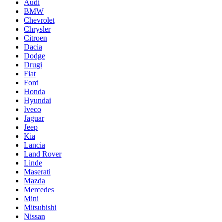
Audi
BMW
Chevrolet
Chrysler
Citroen
Dacia
Dodge
Drugi
Fiat
Ford
Honda
Hyundai
Iveco
Jaguar
Jeep
Kia
Lancia
Land Rover
Linde
Maserati
Mazda
Mercedes
Mini
Mitsubishi
Nissan