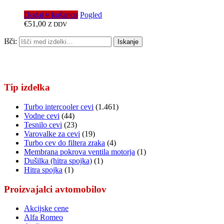
Dodaj v košarico
Pogled
€
51,00
Z DDV
Išči:
Iskanje
Tip izdelka
Turbo intercooler cevi
(1.461)
Vodne cevi
(44)
Tesnilo cevi
(23)
Varovalke za cevi
(19)
Turbo cev do filtera zraka
(4)
Membrana pokrova ventila motorja
(1)
Dušilka (hitra spojka)
(1)
Hitra spojka
(1)
Proizvajalci avtomobilov
Akcijske cene
Alfa Romeo