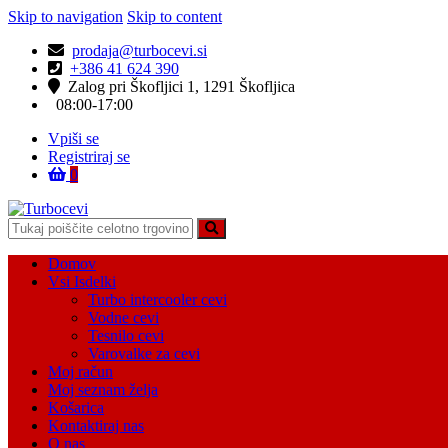
Skip to navigation
Skip to content
prodaja@turbocevi.si
+386 41 624 390
Zalog pri Škofljici 1, 1291 Škofljica
08:00-17:00
Vpiši se
Registriraj se
0
Turbocevi
Turbo ideal – turbo cevi
Domov
Vsi Isdelki
Turbo intercooler cevi
Vodne cevi
Tesnilo cevi
Varovalke za cevi
Moj račun
Moj seznam želja
Košarica
Kontaktiraj nas
O nas