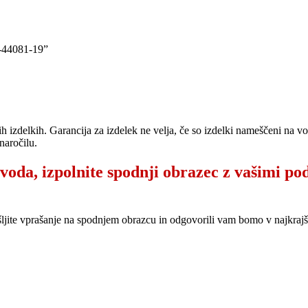
44081-19”
ih izdelkih. Garancija za izdelek ne velja, če so izdelki nameščeni na 
naročilu.
zvoda, izpolnite spodnji obrazec z vašimi po
šljite vprašanje na spodnjem obrazcu in odgovorili vam bomo v najkr