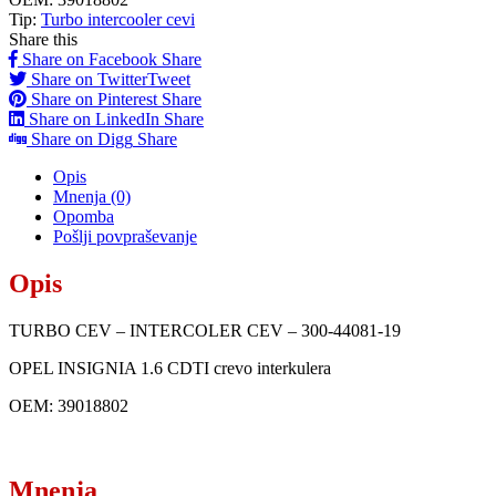
Tip:
Turbo intercooler cevi
Share this
Share on Facebook
Share
Share on Twitter
Tweet
Share on Pinterest
Share
Share on LinkedIn
Share
Share on Digg
Share
Opis
Mnenja (0)
Opomba
Pošlji povpraševanje
Opis
TURBO CEV – INTERCOLER CEV – 300-44081-19
OPEL INSIGNIA 1.6 CDTI crevo interkulera
OEM: 39018802
Mnenja